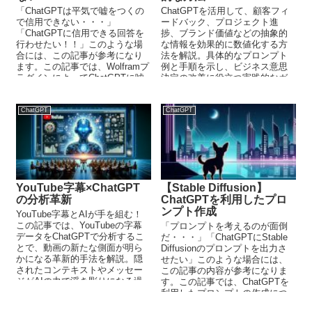
「ChatGPTは平気で嘘をつくの
ChatGPTを活用して、顧客フィ
で信用できない・・・」
ードバック、プロジェクト進
「ChatGPTに信用できる回答を
捗、ブランド価値などの抽象的
行わせたい！！」このような場
な情報を効果的に数値化する方
合には、この記事が参考になり
法を解説。具体的なプロンプト
ます。この記事では、Wolframプ
例と手順を示し、ビジネス意思
ラグインによってChatGPTに嘘
決定の改善に役立つ実践的なガ
をつかせない方法を解説してい
イドを提供します。
ます。
ChatGPT
ChatGPT
YouTube字幕×ChatGPT
【Stable Diffusion】
の分析革新
ChatGPTを利用したプロ
ンプト作成
YouTube字幕とAIが手を組む！
この記事では、YouTubeの字幕
「プロンプトを考えるのが面倒
データをChatGPTで分析するこ
だ・・・」「ChatGPTにStable
とで、動画の新たな側面が明ら
Diffusionのプロンプトを出力さ
かになる革新的手法を解説。隠
せたい」このような場合には、
されたコンテキストやメッセー
この記事の内容が参考になりま
ジがAIの力で浮き彫りになる過
す。この記事では、ChatGPTを
程をわかりやすく紹介していま
利用したプロンプトの作成につ
す。
いて解説しています。