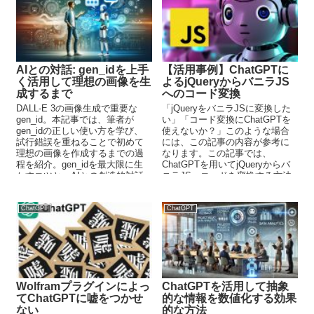
AIとの対話: gen_idを上手
【活用事例】ChatGPTに
く活用して理想の画像を生
よるjQueryからバニラJS
成するまで
へのコード変換
DALL-E 3の画像生成で重要な
「jQueryをバニラJSに変換した
gen_id。本記事では、筆者が
い」「コード変換にChatGPTを
gen_idの正しい使い方を学び、
使えないか？」このような場合
試行錯誤を重ねることで初めて
には、この記事の内容が参考に
理想の画像を作成するまでの過
なります。この記事では、
程を紹介。gen_idを最大限に生
ChatGPTを用いてjQueryからバ
かすコツと、AIとの創造的対話
ニラJSへコードを変換する方法
の在り方について解説していま
を説明しています。
す。
ChatGPT
ChatGPT
Wolframプラグインによっ
ChatGPTを活用して抽象
てChatGPTに嘘をつかせ
的な情報を数値化する効果
ない
的な方法