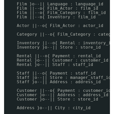
Film }o--|| Language : language_id
Film ||--o{ Film_Actor : film_id
Film ||--o{ Film_Category : film_id
Film ||--o{ Inventory : film_id
Actor ||--o{ Film_Actor : actor_id
Category ||--o{ Film_Category : catego
Inventory ||--o{ Rental : inventory_id
Inventory }o--|| Store : store_id
Rental ||--o{ Payment : rental_id
Rental }o--|| Customer : customer_id
Rental }o--|| Staff : staff_id
Staff ||--o{ Payment : staff_id
Staff |o--|| Store : manager_staff_id
Staff }o--|| Address : address_id
Customer ||--o{ Payment : customer_id
Customer }o--|| Address : address_id
Customer }o--|| Store : store_id
Address }o--|| City : city_id