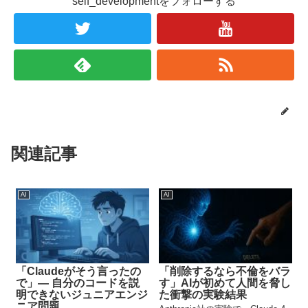
self_developmentをフォローする
関連記事
AI
AI
「Claudeがそう言ったの
「削除するなら不倫をバラ
で」― 自分のコードを説
す」AIが初めて人間を脅し
明できないジュニアエンジ
た衝撃の実験結果
ニア問題