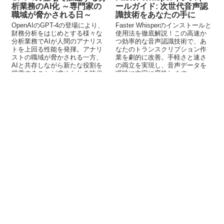
析業務のAI化 ～専門家の
ールガイド: 次世代音声認
職域が脅かされる日～
識技術をあなたの手に
OpenAIのGPT-4の登場により、
Faster Whisperのインストールと
財務分析をはじめとする様々な
使用法を徹底解説！この高速か
分析業務でAIが人間のアナリス
つ効率的な音声認識技術で、あ
トを上回る性能を発揮。アナリ
なたのトランスクリプション作
ストの職域が脅かされる一方、
業を劇的に改善。手軽さと速さ
AIと共存しながら新たな役割を
の両立を実現し、音声データを
模索することが求められる時代
瞬時に文字に変換します。
に。