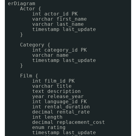
erDiagram
Actor {
int actor_id PK
varchar first_name
varchar last_name
timestamp last_update
}
Category {
int category_id PK
varchar name
timestamp last_update
}
Film {
int film_id PK
varchar title
text description
year release_year
int language_id FK
int rental_duration
decimal rental_rate
int length
decimal replacement_cost
enum rating
timestamp last_update