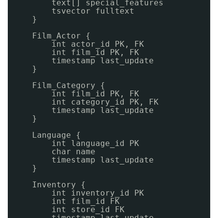
text[] special_features
tsvector fulltext
}
Film_Actor {
int actor_id PK, FK
int film_id PK, FK
timestamp last_update
}
Film_Category {
int film_id PK, FK
int category_id PK, FK
timestamp last_update
}
Language {
int language_id PK
char name
timestamp last_update
}
Inventory {
int inventory_id PK
int film_id FK
int store_id FK
timestamp last_update