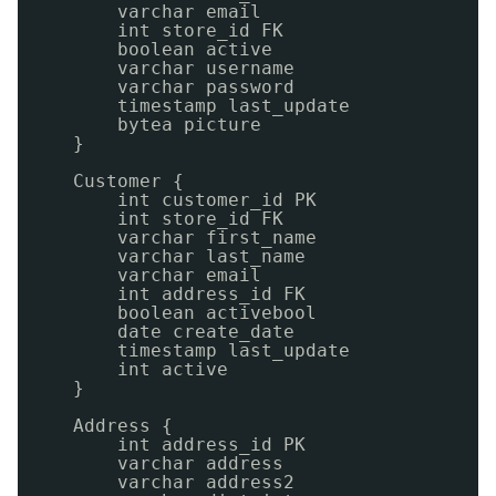
varchar email
int store_id FK
boolean active
varchar username
varchar password
timestamp last_update
bytea picture
}
Customer {
int customer_id PK
int store_id FK
varchar first_name
varchar last_name
varchar email
int address_id FK
boolean activebool
date create_date
timestamp last_update
int active
}
Address {
int address_id PK
varchar address
varchar address2