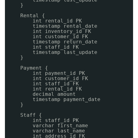
}
Rental {
int rental_id PK
timestamp rental_date
int inventory_id FK
int customer_id FK
timestamp return_date
int staff_id FK
timestamp last_update
}
Payment {
int payment_id PK
int customer_id FK
int staff_id FK
int rental_id FK
decimal amount
timestamp payment_date
}
Staff {
int staff_id PK
varchar first_name
varchar last_name
int address_id FK