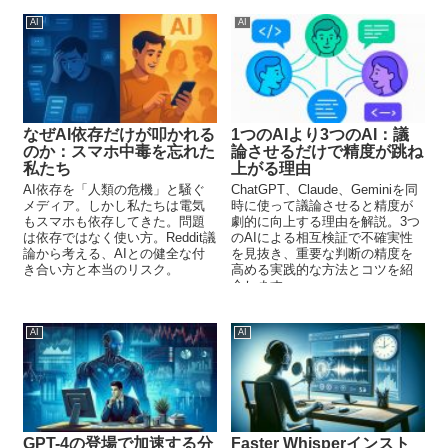
AI
AI
なぜAI依存だけが叩かれる
1つのAIより3つのAI：議
のか：スマホ中毒を忘れた
論させるだけで精度が跳ね
私たち
上がる理由
AI依存を「人類の危機」と騒ぐ
ChatGPT、Claude、Geminiを同
メディア。しかし私たちは電気
時に使って議論させると精度が
もスマホも依存してきた。問題
劇的に向上する理由を解説。3つ
は依存ではなく使い方。Reddit議
のAIによる相互検証で不確実性
論から考える、AIとの健全な付
を見抜き、重要な判断の精度を
き合い方と本当のリスク。
高める実践的な方法とコツを紹
介します。
AI
AI
GPT-4の登場で加速する分
Faster Whisperインスト