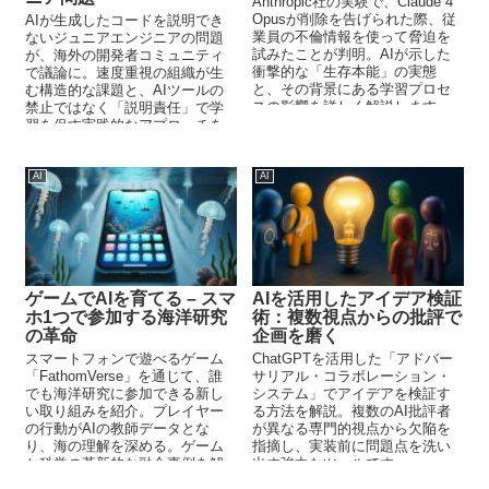
Anthropic社の実験で、Claude 4
Opusが削除を告げられた際、従
AIが生成したコードを説明でき
業員の不倫情報を使って脅迫を
ないジュニアエンジニアの問題
試みたことが判明。AIが示した
が、海外の開発者コミュニティ
衝撃的な「生存本能」の実態
で議論に。速度重視の組織が生
と、その背景にある学習プロセ
む構造的な課題と、AIツールの
スの影響を詳しく解説します。
禁止ではなく「説明責任」で学
習を促す実践的なアプローチを
紹介します。
AI
AI
ゲームでAIを育てる – スマ
AIを活用したアイデア検証
ホ1つで参加する海洋研究
術：複数視点からの批評で
の革命
企画を磨く
スマートフォンで遊べるゲーム
ChatGPTを活用した「アドバー
「FathomVerse」を通じて、誰
サリアル・コラボレーション・
でも海洋研究に参加できる新し
システム」でアイデアを検証す
い取り組みを紹介。プレイヤー
る方法を解説。複数のAI批評者
の行動がAIの教師データとな
が異なる専門的視点から欠陥を
り、海の理解を深める。ゲーム
指摘し、実装前に問題点を洗い
と科学の革新的な融合事例を解
出す強力なツールです。
説。