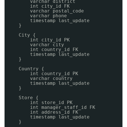
varchar district
int city_id FK
varchar postal_code  
varchar phone
timestamp last_update
}
City {
int city_id PK
varchar city
int country_id FK
timestamp last_update
}
Country {
int country_id PK
varchar country
timestamp last_update
}
Store {
int store_id PK
int manager_staff_id FK
int address_id FK
timestamp last_update
}