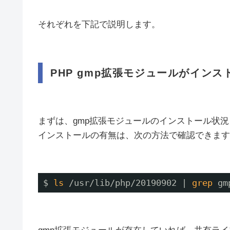
それぞれを下記で説明します。
PHP gmp拡張モジュールがイン
まずは、gmp拡張モジュールのインストール状
インストールの有無は、次の方法で確認できます
$ 
ls
/usr/lib/php/20190902
| 
grep
gm