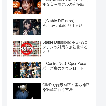
能な実写モデルの究極版
【Stable Diffusion】
MeinaHentaiの利用方法
Stable DiffusionのNSFWコ
ンテンツ対策を無効化する
方法
【ControlNet】OpenPose
ポーズ集のダウンロード
GIMPで台形補正・歪み補正
を簡単に行う方法