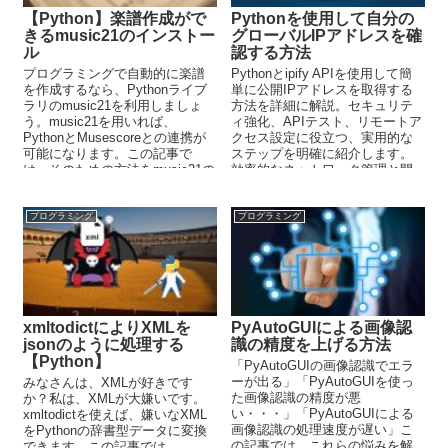
【Python】楽譜作成がで
Pythonを使用して自分の
きるmusic21のインストー
グローバルIPアドレスを確
ル
認する方法
プログラミングで自動的に楽譜
Pythonとipify APIを使用して簡
を作成するなら、Pythonライブ
単に公開IPアドレスを取得する
ラリのmusic21を利用しましょ
方法を詳細に解説。セキュリテ
う。music21を用いれば、
ィ強化、APIテスト、リモートア
PythonとMusescoreとの連携が
クセス設定に役立つ、実用的な
可能になります。この記事で
ステップを明確に紹介します。
は、そのための方法をmusic21の
効率的なネットワーク管理と開
インストールから解説していま
発作業をサポート。
す。
プログラミング
プログラミング
xmltodictによりXMLを
PyAutoGUIによる画像認
jsonのように処理する
識の精度を上げる方法
【Python】
「PyAutoGUIの画像認識でエラ
ーが出る」「PyAutoGUIを使っ
みなさんは、XMLが好きです
た画像認識の精度が悪
か？私は、XMLが大嫌いです。
い・・・」「PyAutoGUIによる
xmltodictを使えば、嫌いなXML
画像認識の処理速度が遅い」こ
をPythonの辞書型データに変換
の記事では、これらの悩みを解
できます。この記事では、