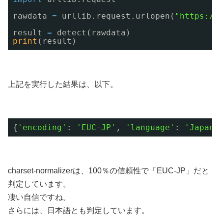
rawdata 
=
urllib.request.urlopen(
"https://
result 
=
detect(rawdata)
print
(result)
上記を実行した結果は、以下。
{
'encoding'
: 
'EUC-JP'
, 
'language'
: 
'Japane
charset-normalizerは、100％の信頼性で「EUC-JP」だと
判定しています。
凄い自信ですね。
さらには、日本語とも判定しています。