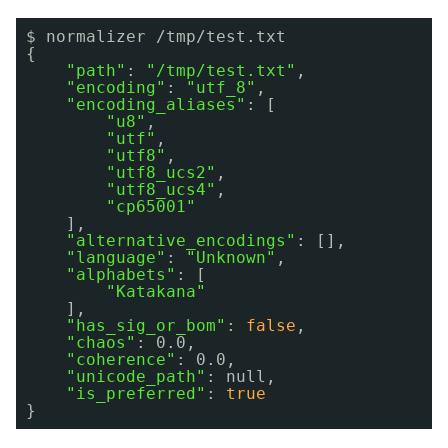
$ normalizer 
/tmp/test
.txt 
{
"path"
: 
"/tmp/test.txt"
,
"encoding"
: 
"utf_8"
,
"encoding_aliases"
: [
"u8"
,
"utf"
,
"utf8"
,
"utf8_ucs2"
,
"utf8_ucs4"
,
"cp65001"
],
"alternative_encodings"
: [],
"language"
: 
"Unknown"
,
"alphabets"
: [
"Katakana"
],
"has_sig_or_bom"
: 
false
,
"chaos"
: 0.0,
"coherence"
: 0.0,
"unicode_path"
: null,
"is_preferred"
: 
true
}