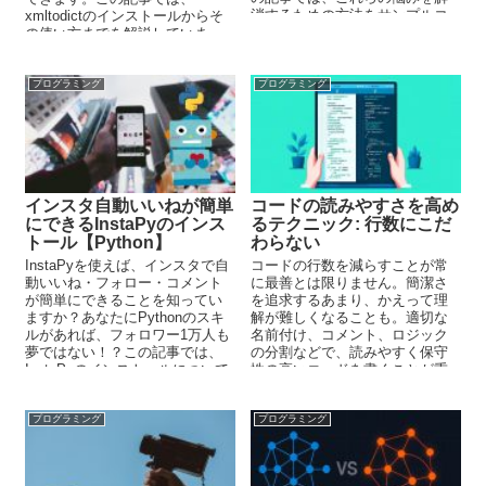
消するための方法をサンプルコ
xmltodictのインストールからそ
ード付きで解説しています。
の使い方までを解説していま
す。xmltodictにより、XMLのス
トレスから解放されましょう。
プログラミング
プログラミング
インスタ自動いいねが簡単
コードの読みやすさを高め
にできるInstaPyのインス
るテクニック: 行数にこだ
トール【Python】
わらない
InstaPyを使えば、インスタで自
コードの行数を減らすことが常
動いいね・フォロー・コメント
に最善とは限りません。簡潔さ
が簡単にできることを知ってい
を追求するあまり、かえって理
ますか？あなたにPythonのスキ
解が難しくなることも。適切な
ルがあれば、フォロワー1万人も
名前付け、コメント、ロジック
夢ではない！？この記事では、
の分割などで、読みやすく保守
InstaPyのインストールについて
性の高いコードを書くことが重
解説しています。
要です。コード例を交えて解説
します。
プログラミング
プログラミング