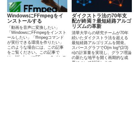
WindowsにFFmpegをイ
ダイクストラ法の70年支
ンストールする
配が終焉？最短経路アルゴ
リズムの革新
「動画を音声に変換したい」
「WindowsにFFmpegをインスト
清華大学らの研究チームが70年
ールしたい」「ffmpegコマンド
続いたダイクストラ法を超える
が実行できる環境を作りたい」
最短経路アルゴリズムを開発。
このような場合には、この記事
スパースグラフでO(m log^(2/3)
をご覧ください。この記事で
n)の計算量を実現し、グラフ理論
は、WindowsにFFmpegをインス
の新たな地平を開く画期的な成
トールする方法を解説していま
果について解説します。
す。