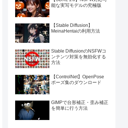
能な実写モデルの究極版
【Stable Diffusion】
MeinaHentaiの利用方法
Stable DiffusionのNSFWコ
ンテンツ対策を無効化する
方法
【ControlNet】OpenPose
ポーズ集のダウンロード
GIMPで台形補正・歪み補正
を簡単に行う方法