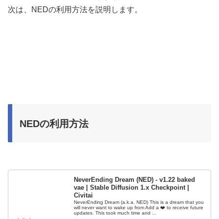
次は、NEDの利用方法を説明します。
NEDの利用方法
NeverEnding Dream (NED) - v1.22 baked
vae | Stable Diffusion 1.x Checkpoint |
Civitai
NeverEnding Dream (a.k.a. NED) This is a dream that you
will never want to wake up from Add a ❤️ to receive future
updates. This took much time and ...