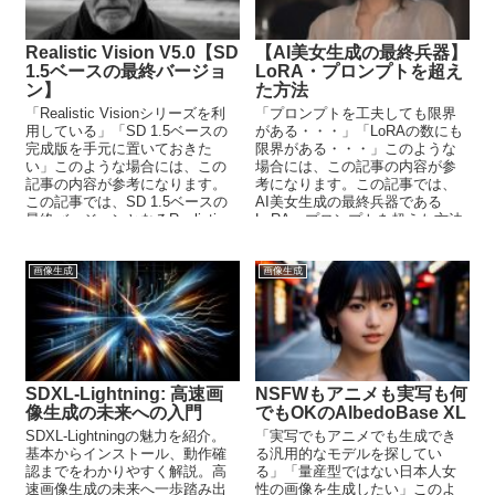
Realistic Vision V5.0【SD
【AI美女生成の最終兵器】
1.5ベースの最終バージョ
LoRA・プロンプトを超え
ン】
た方法
「Realistic Visionシリーズを利
「プロンプトを工夫しても限界
用している」「SD 1.5ベースの
がある・・・」「LoRAの数にも
完成版を手元に置いておきた
限界がある・・・」このような
い」このような場合には、この
場合には、この記事の内容が参
記事の内容が参考になります。
考になります。この記事では、
この記事では、SD 1.5ベースの
AI美女生成の最終兵器である
最終バージョンとなるRealistic
LoRA・プロンプトを超えた方法
Vision V5.0について解説してい
について解説しています。
ます。
画像生成
画像生成
SDXL-Lightning: 高速画
NSFWもアニメも実写も何
像生成の未来への入門
でもOKのAlbedoBase XL
SDXL-Lightningの魅力を紹介。
「実写でもアニメでも生成でき
基本からインストール、動作確
る汎用的なモデルを探してい
認までをわかりやすく解説。高
る」「量産型ではない日本人女
速画像生成の未来へ一歩踏み出
性の画像を生成したい」このよ