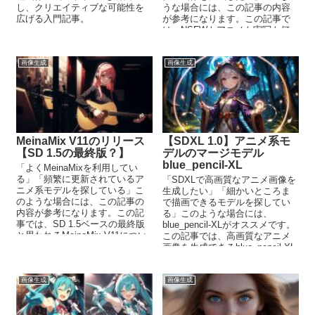
し、クリエイティブな可能性を
うな場合には、この記事の内容
広げる入門記事。
が参考になります。この記事で
は、NSFWもアニメも実写も何
でもOKのAlbedoBase XLについ
て解説しています。
画像生成
画像生成
MeinaMix V11のリリース
【SDXL 1.0】アニメ系モ
【SD 1.5の最終版？】
デルのマージモデル
blue_pencil-XL
「よくMeinaMixを利用してい
る」「頻繁に更新されているア
「SDXLで高画質なアニメ画像を
ニメ系モデルを探している」こ
生成したい」「細かいところま
のような場合には、この記事の
で描画できるモデルを探してい
内容が参考になります。この記
る」このような場合には、
事では、SD 1.5ベースの最終版
blue_pencil-XLがオススメです。
と思われるMeinaMix V11につい
この記事では、高画質なアニメ
て解説しています。
画像を生成できるblue_pencil-XL
について説明しています。
画像生成
画像生成