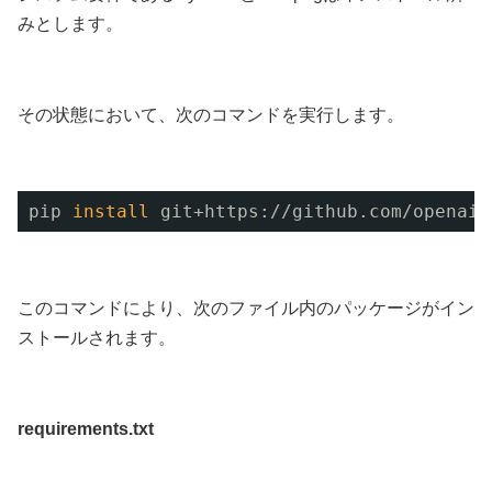
みとします。
その状態において、次のコマンドを実行します。
pip 
install
git+https:
//github
.com
/openai/
このコマンドにより、次のファイル内のパッケージがイン
ストールされます。
requirements.txt