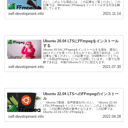
たい」このような場合には、この記事をご覧ください。この
記事では、WindowsにFFmpegをインストールする方法を解
説しています。
self-development.info
2021.11.14
Ubuntu 20.04 LTSにFFmpegをインストール
する
Ubuntu 20.04にFFmpegをインストールする場合、適当に
aptコマンドを使っていませんか？もし適当であれば、この
記事をご覧ください。この記事では、OS標準のソフトウェ
ア（今回はFFmpeg）について説明しています。一度でも理
解できれば、今後のUbuntuライフに役立ちます。
self-development.info
2021.07.30
Ubuntu 22.04 LTSへのFFmpegのインストー
ル
「Ubuntuで動画・音声変換を行いたい」「Ubuntu 22.04
LTSにFFmpegをインストールしたい」このような場合に
は、この記事の内容が参考となります。 この記事では、
Ubuntu 22.04 LTSへFFmpegを...
self-development.info
2022.04.28