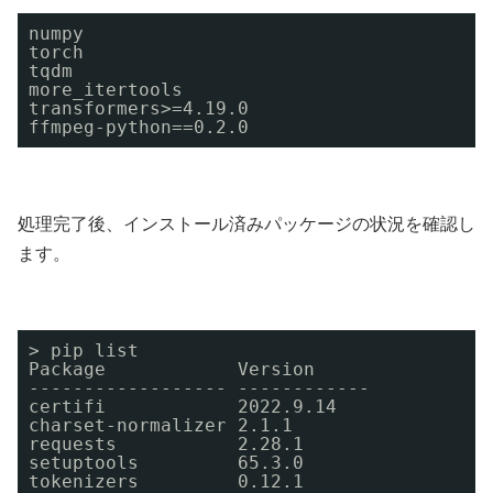
numpy
torch
tqdm
more_itertools
transformers>=4.19.0
ffmpeg-python==0.2.0
処理完了後、インストール済みパッケージの状況を確認し
ます。
> pip list
Package            Version
------------------ ------------
certifi            2022.9.14
charset-normalizer 2.1.1
requests           2.28.1
setuptools         65.3.0
tokenizers         0.12.1