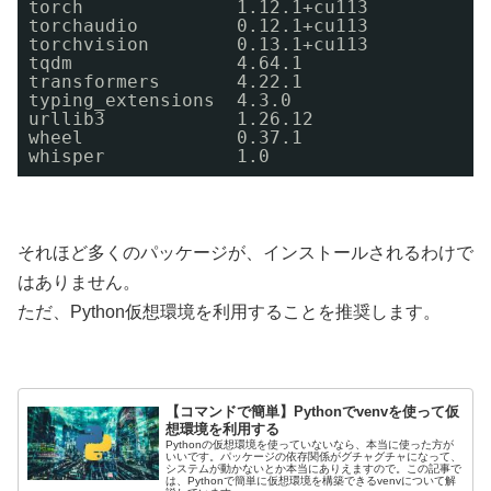
torch              1.12.1+cu113
torchaudio         0.12.1+cu113
torchvision        0.13.1+cu113
tqdm               4.64.1
transformers       4.22.1
typing_extensions  4.3.0
urllib3            1.26.12
wheel              0.37.1
whisper            1.0
それほど多くのパッケージが、インストールされるわけで
はありません。
ただ、Python仮想環境を利用することを推奨します。
【コマンドで簡単】Pythonでvenvを使って仮
想環境を利用する
Pythonの仮想環境を使っていないなら、本当に使った方が
いいです。パッケージの依存関係がグチャグチャになって、
システムが動かないとか本当にありえますので。この記事で
は、Pythonで簡単に仮想環境を構築できるvenvについて解