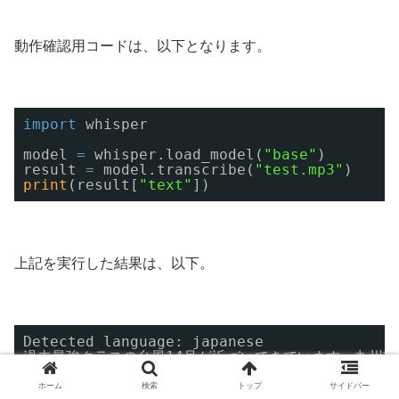
動作確認用コードは、以下となります。
import
whisper
model 
=
whisper.load_model(
"base"
)
result 
=
model.transcribe(
"test.mp3"
)
print
(result[
"text"
])
上記を実行した結果は、以下。
Detected language: japanese
過去最強クラスの台風14号が近づいてきています。九州
ホーム
検索
トップ
サイドバー