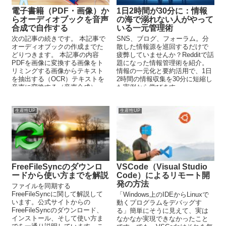
電子書籍（PDF・画像）か
1日2時間が30分に：情報
らオーディオブックを音声
の海で溺れない人がやって
合成で自作する
いる一元管理術
次の記事の続きです。 本記事で
SNS、ブログ、フォーラム。分
オーディオブックの作成までた
散した情報源を巡回するだけで
どりつきます。 本記事の内容
疲弊していませんか？Redditで話
PDFを画像に変換する画像をト
題になった情報管理術を紹介。
リミングする画像からテキスト
情報の一元化と要約活用で、1日
を抽出する（OCR）テキストを
2時間の情報収集を30分に短縮し
音声に変換する（音声合成） ...
た実例から学びます。
生産性UP
生産性UP
FreeFileSyncのダウンロ
VSCode（Visual Studio
ードから使い方までを解説
Code）によるリモート開
発の方法
ファイルを同期する
FreeFileSyncに関して解説して
「Windows上のIDEからLinuxで
います。公式サイトからの
動くプログラムをデバッグす
FreeFileSyncのダウンロード、
る」簡単にそうに見えて、実は
インストール、そして使い方ま
なかなか実現できなかったこと