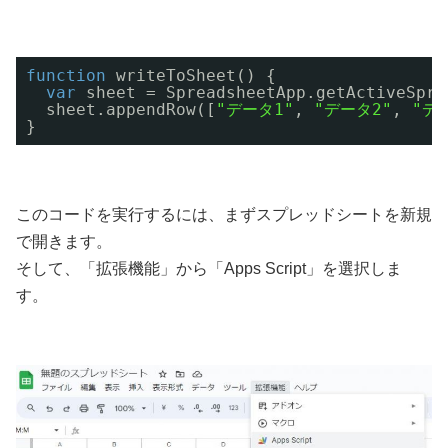
function
writeToSheet() {
var
sheet = SpreadsheetApp.getActiveSpre
sheet.appendRow([
"データ1"
, 
"データ2"
, 
"デ
}
このコードを実行するには、まずスプレッドシートを新規
で開きます。
そして、「拡張機能」から「Apps Script」を選択しま
す。