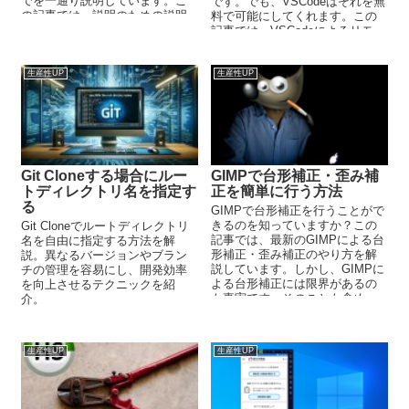
でを一通り説明しています。こ
です。でも、VSCodeはそれを無
の記事では、説明のための説明
料で可能にしてくれます。この
ではなく、実際に使うための説
記事では、VSCodeによるリモー
明をしています。
ト開発を可能にする方法を解説
しています。
生産性UP
生産性UP
Git Cloneする場合にルー
GIMPで台形補正・歪み補
トディレクトリ名を指定す
正を簡単に行う方法
る
GIMPで台形補正を行うことがで
きるのを知っていますか？この
Git Cloneでルートディレクトリ
記事では、最新のGIMPによる台
名を自由に指定する方法を解
形補正・歪み補正のやり方を解
説。異なるバージョンやブラン
説しています。しかし、GIMPに
チの管理を容易にし、開発効率
よる台形補正には限界があるの
を向上させるテクニックを紹
も事実です。そのことも含め
介。
て、この記事ではわかりやすく
解説しています。
生産性UP
生産性UP