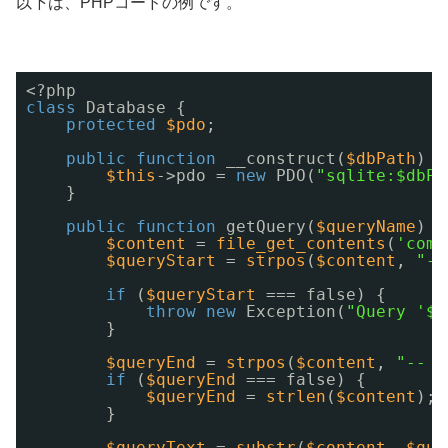
以下は、PHPコードの例です。
<?php
class
Database {
protected
$pdo
;
public
function
__construct(
$dbPath
) {
$this
->pdo = 
new
PDO(
"sqlite:$dbPa
}
public
function
getQuery(
$queryName
) {
$content
= 
file_get_contents
(
'comb
$queryStart
= 
strpos
(
$content
, 
"--
if
(
$queryStart
=== false) {
throw
new
Exception(
"Query '$q
}
$queryEnd
= 
strpos
(
$content
, 
"-- [
if
(
$queryEnd
=== false) {
$queryEnd
= 
strlen
(
$content
);
}
$queryText
= 
substr
(
$content
, 
$que