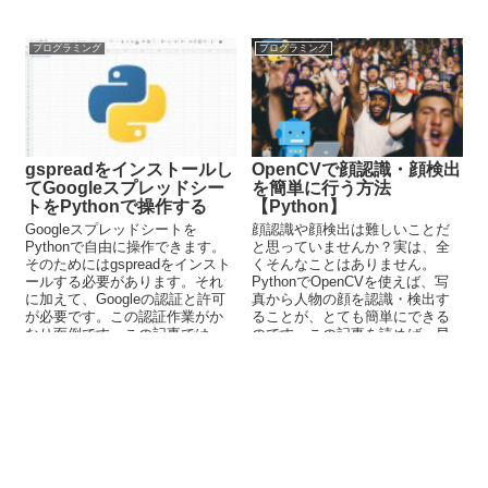
す。しかし、JRAのサイトはス
解説しています。
クレイピングには向きません。
その代わりに、競馬の恩恵を受
プログラミング
プログラミング
けるnetkeibaをスクレイピングし
ましょう。
gspreadをインストールし
OpenCVで顔認識・顔検出
てGoogleスプレッドシー
を簡単に行う方法
トをPythonで操作する
【Python】
Googleスプレッドシートを
顔認識や顔検出は難しいことだ
Pythonで自由に操作できます。
と思っていませんか？実は、全
そのためにはgspreadをインスト
くそんなことはありません。
ールする必要があります。それ
PythonでOpenCVを使えば、写
に加えて、Googleの認証と許可
真から人物の顔を認識・検出す
が必要です。この認証作業がか
ることが、とても簡単にできる
なり面倒です。この記事では、
のです。この記事を読めば、早
gspreadのインストールと認証作
ければ30分もかからずに、顔認
業を解説しています。
証・顔検出が可能になります。