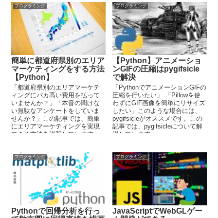
プログラミング
プログラミング
簡単に都道府県別のエリア
【Python】アニメーショ
マーケティングをする方法
ンGIFの圧縮はpygifsicle
【Python】
で解決
「都道府県別のエリアマーケテ
「PythonでアニメーションGIFの
ィングにバカ高い費用を払って
圧縮を行いたい」 「Pillowを使
いませんか？」「本音の聞けな
わずにGIF画像を簡単にリサイズ
い無駄なアンケートをしていま
したい」このような場合には、
せんか？」この記事では、簡単
pygifsicleがオススメです。この
にエリアマーケティングを実現
記事では、pygifsicleについて解
できる方法を説明しています。
説しています。
消費者の本音をもとに、実のあ
る施策を行っていきましょう。
プログラミング
プログラミング
Pythonで回帰分析を行っ
JavaScriptでWebGLゲー