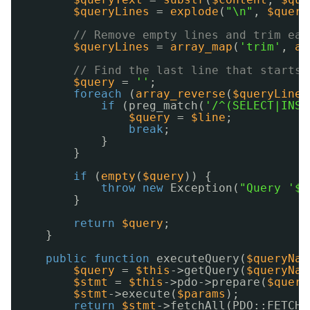
$queryLines
= 
explode
(
"\n"
, 
$query
// Remove empty lines and trim eac
$queryLines
= 
array_map
(
'trim'
, 
ar
// Find the last line that starts 
$query
= 
''
;
foreach
(
array_reverse
(
$queryLines
if
(preg_match(
'/^(SELECT|INSE
$query
= 
$line
;
break
;
}
}
if
(
empty
(
$query
)) {
throw
new
Exception(
"Query '$q
}
return
$query
;
}
public
function
executeQuery(
$queryNam
$query
= 
$this
->getQuery(
$queryNam
$stmt
= 
$this
->pdo->prepare(
$query
$stmt
->execute(
$params
);
return
$stmt
->fetchAll(PDO::FETCH_