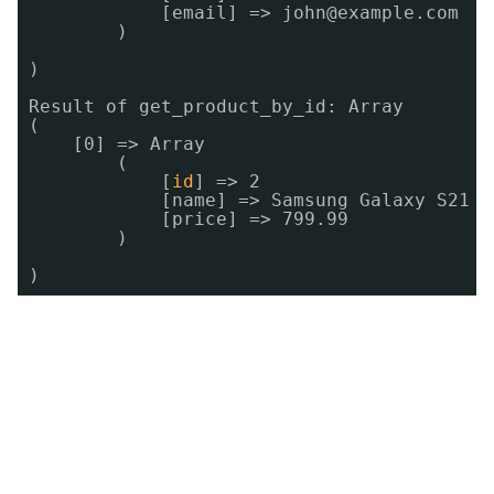
[email] => john@example.com
)
)
Result of get_product_by_id: Array
(
[0] => Array
(
[
id
] => 2
[name] => Samsung Galaxy S21
[price] => 799.99
)
)