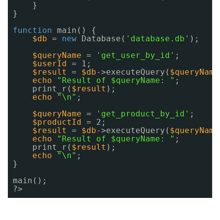
}
}
function
main() {
$db
= 
new
Database(
'database.db'
);
$queryName
= 
'get_user_by_id'
;
$userId
= 1;
$result
= 
$db
->executeQuery(
$queryName
echo
"Result of $queryName: "
;
print_r(
$result
);
echo
"\n"
;
$queryName
= 
'get_product_by_id'
;
$productId
= 2;
$result
= 
$db
->executeQuery(
$queryName
echo
"Result of $queryName: "
;
print_r(
$result
);
echo
"\n"
;
}
main();
?>