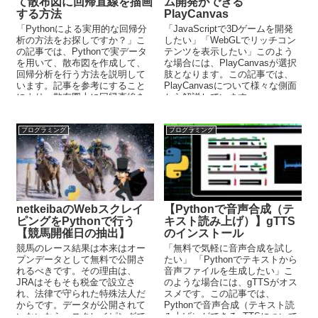
て散布図に回帰直線を描画
ム開発ができる
する方法
PlayCanvas
「Pythonによる実用的な回帰分
「JavaScriptで3Dゲームを開発
析の方法をお探しですか？」こ
したい」「WebGLでリッチコン
の記事では、Pythonで実データ
テンツを表示したい」このよう
を用いて、散布図を作成して、
な場合には、PlayCanvasが選択
回帰分析を行う方法を説明して
肢となります。この記事では、
います。記事を参考にすること
PlayCanvasについて様々な側面
により、散布図上に回帰直線を
から解説しています。
引くことができるようになりま
す。
プログラミング
プログラミング
netkeibaのWebスクレイ
【Pythonで音声合成（テ
ピングをPythonで行う
キスト読み上げ）】gTTS
【競馬開催日の抽出】
のインストール
競馬のレース結果は本来はオー
「無料で気軽に音声合成を試し
プンデータとして無料で公開さ
たい」 「Pythonでテキストから
れるべきです。その理由は、
音声ファイルを生成したい」こ
JRAはそもそも税金で設立さ
のような場合には、gTTSがオス
れ、法律で守られた特殊法人だ
スメです。この記事では、
からです。データが公開されて
Pythonで音声合成（テキスト読
いないなら、スクレイピングで
み上げ）ができるgTTSについて