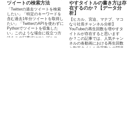
ツイートの検索方法
やすタイトルの書き方は存
在するのか？【データ分
「Twitterの過去ツイートを検索
析】
したい」「特定のキーワードを
含む過去1年分ツイートを取得し
【ヒカル、宮迫、マナブ、マコ
たい」「TwitterのAPIを使わずに
なり社長チャンネル分析】
Pythonでツイートを収集した
YouTubeの再生回数を増やすタ
い」このような場合に役立つ方
イトルが存在すると思います
法をこの記事ではサンプルコー
か？この記事では、人気チャン
ドを用いて解説しています。
ネルの各動画における再生回数
と動画タイトル文字数との関連
性を分析しています。エンタメ
系とビジネス系では、異なった
分析結果が出ました。