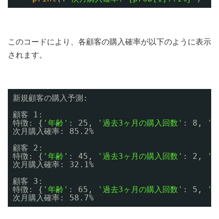
このコードにより、各顧客の購入確率が以下のように表示
されます。
新規顧客の購入予測:
顧客 1:
特徴: {
'年齢'
: 25, 
'過去3ヶ月の購入回数'
: 8, 
'
次月購入確率: 85.2%
顧客 2:
特徴: {
'年齢'
: 45, 
'過去3ヶ月の購入回数'
: 2, 
'
次月購入確率: 32.1%
顧客 3:
特徴: {
'年齢'
: 65, 
'過去3ヶ月の購入回数'
: 5, 
'
次月購入確率: 58.7%