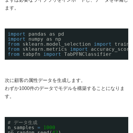
ます。
import
pandas as pd
import
numpy as np
from
sklearn.model_selection 
import
train_
from
sklearn.metrics 
import
accuracy_score
from
tabpfn 
import
TabPFNClassifier
次に顧客の属性データを生成します。
わずか1000件のデータでモデルを構築することになりま
す。
# データ生成
n_samples 
=
1000
np.random.seed(
42
)