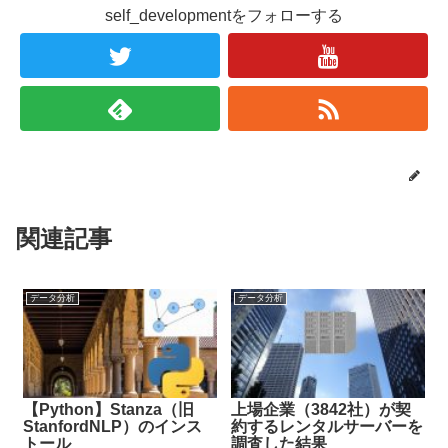
self_developmentをフォローする
関連記事
データ分析
データ分析
【Python】Stanza（旧
上場企業（3842社）が契
StanfordNLP）のインス
約するレンタルサーバーを
トール
調査した結果