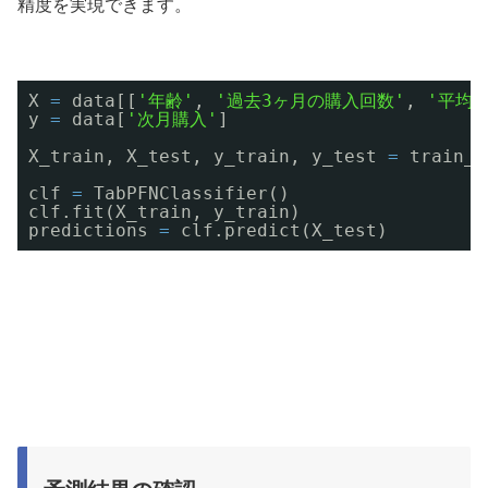
精度を実現できます。
X 
=
data[[
'年齢'
, 
'過去3ヶ月の購入回数'
, 
'平均
y 
=
data[
'次月購入'
]
X_train, X_test, y_train, y_test 
=
train_t
clf 
=
TabPFNClassifier()
clf.fit(X_train, y_train)
predictions 
=
clf.predict(X_test)