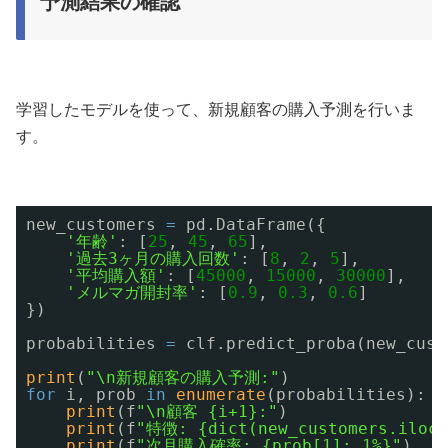
予測結果の確認
学習したモデルを使って、新規顧客の購入予測を行いま
す。
new_customers 
=
pd.DataFrame({
'年齢'
: [
25
, 
45
, 
65
],
'過去3ヶ月の購入回数'
: [
8
, 
2
, 
5
],
'平均購入額'
: [
45000
, 
15000
, 
30000
],
'メルマガ開封率'
: [
0.9
, 
0.3
, 
0.6
]
})
probabilities 
=
clf.predict_proba(new_cust
print
(
"\n新規顧客の購入予測:"
)
for
i, prob 
in
enumerate
(probabilities):
print
(f
"\n顧客 {i+1}:"
)
print
(f
"特徴: {dict(new_customers.iloc[
print
(f
"次月購入確率: {prob[1]:.1%}"
)