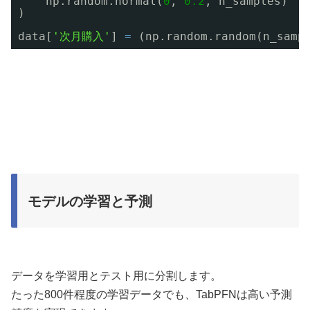
np.random.normal(
0
, 
0.2
, n_samples)
)
data[
'次月購入'
] 
=
(np.random.random(n_samp
モデルの学習と予測
データを学習用とテスト用に分割します。
たった800件程度の学習データでも、TabPFNは高い予測