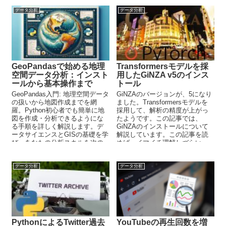
事では、TermExtractについて解
説しています。
データ分析
データ分析
GeoPandasで始める地理
Transformersモデルを採
空間データ分析：インスト
用したGiNZA v5のインス
ールから基本操作まで
トール
GeoPandas入門: 地理空間データ
GiNZAのバージョンが、5になり
の扱いから地図作成までを網
ました。Transformersモデルを
羅。Python初心者でも簡単に地
採用して、解析の精度が上がっ
図を作成・分析できるようにな
たようです。この記事では、
る手順を詳しく解説します。デ
GiNZAのインストールについて
ータサイエンスとGISの基礎を学
解説しています。この記事を読
び、あなたの分析スキルを次の
めば、イマイチ理解しづらい
レベルへと引き上げましょう。
GiNZAについて知ることができ
ます。
データ分析
データ分析
PythonによるTwitter過去
YouTubeの再生回数を増