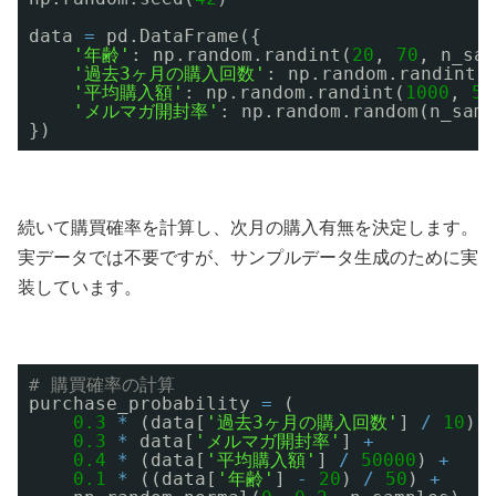
data 
=
pd.DataFrame({
'年齢'
: np.random.randint(
20
, 
70
, n_sam
'過去3ヶ月の購入回数'
: np.random.randint(
'平均購入額'
: np.random.randint(
1000
, 
50
'メルマガ開封率'
: np.random.random(n_samp
})
続いて購買確率を計算し、次月の購入有無を決定します。
実データでは不要ですが、サンプルデータ生成のために実
装しています。
# 購買確率の計算
purchase_probability 
=
(
0.3
*
(data[
'過去3ヶ月の購入回数'
] 
/
10
) 
0.3
*
data[
'メルマガ開封率'
] 
+
0.4
*
(data[
'平均購入額'
] 
/
50000
) 
+
0.1
*
((data[
'年齢'
] 
-
20
) 
/
50
) 
+