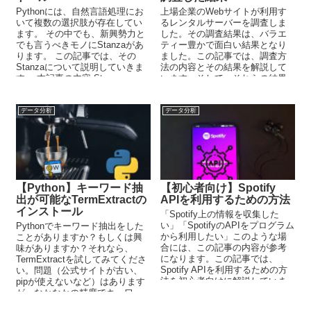
Pythonには、自然言語処理にお
上場企業のWebサイトが利用す
いて複数の選択肢が存在してい
るレンタルサーバーを調査しま
ます。 その中でも、新興勢力と
した。その調査結果は、バラエ
でも言うべきモノにStanzaがあ
ティー豊かで面白い結果となり
ります。 この記事では、その
ました。この記事では、調査方
Stanzaについて説明していきま
法の内容とその結果を解説して
す。 本記事の内容 Stanza...
います。そして、それらの結果
をもとにおススメできるレンタ
ルサーバーを紹介しています。
データ分析
データ分析
【Python】キーワード抽
【初心者向け】Spotify
出が可能なTermExtractの
APIを利用するための方法
インストール
「Spotify上の情報を収集した
い」「SpotifyのAPIをプログラム
Pythonでキーワード抽出をした
から利用したい」このような場
ことがありますか？もしくは興
合には、この記事の内容が参考
味がありますか？それなら、
になります。この記事では、
TermExtractを試してみてくださ
Spotify APIを利用するための方
い。問題（公式サイトが古い、
法を初心者向けに解説していま
pipが使えないなど）はあります
す。
が、なかなかの精度でキーワー
ド抽出をしてくれます。この記