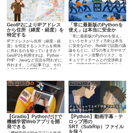
GeoIP2によりIPアドレス
「常に最新版のPythonを
から住所（緯度・経度）を
使え」は本当に安全か
特定する
「常に最新版のPythonを使え」
というセキュリティ方針は本当
IPアドレスから住所（緯度・経
に安全なのか。Redditで話題の議
度）を特定するシステムを簡単
論をもとに、LTSの考え方やサプ
に作れるのを知っていますか？
ライチェーン攻撃のリスク、セ
GeoIP2を利用すれば、Python・
キュリティチームとの交渉術ま
PHP・Javaなど言語を問わずに
で、現場で役立つ対処法をわか
作れます。この記事では、その
りやすく解説します。
ための方法を解説しています。
サンプルコードとして、Python
のコードを載せています。
プログラミング
プログラミング
【Gradio】Pythonだけで
【Python】動画字幕・テ
機械学習Webアプリを開
ロップ用の
発できる
SRT（SubRip）ファイル
を扱う
「機械学習のWebアプリを作成