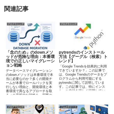
関連記事
プログラミング
プログラミング
「念のため」のdownメソ
pytrendsのインストール
ッドが危険な理由：本番環
方法【グーグル（検索）ト
境での正しいマイグレーシ
レンド】
ョン戦略
「Google Trendsを効果的に利用
できていますか？」この記事で
データベースマイグレーション
は、Google Trendsのデータをプ
のdownメソッドは本番環境で本
ログラムから利用可能にする
当に必要なのか？多くの開発チ
pytrendsに関して説明していま
ームが本番でロールバックを実
す。この記事では、特にインス
行しない理由と、開発環境と本
トール方法を詳しく説明してい
番環境で異なるアプローチを取
ます。
るべき実践的な戦略を、実際の
開発現場の経験をもとに解説し
ます。
プログラミング
プログラミング