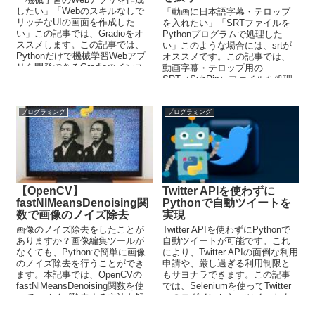
したい」「Webのスキルなしで
「動画に日本語字幕・テロップ
リッチなUIの画面を作成した
を入れたい」「SRTファイルを
い」この記事では、Gradioをオ
Pythonプログラムで処理した
ススメします。この記事では、
い」このような場合には、srtが
Pythonだけで機械学習Webアプ
オススメです。この記事では、
リを開発できるGradioのインス
動画字幕・テロップ用の
トールについて解説していま
SRT（SubRip）ファイルを処理
す。
できるsrtについて解説していま
す。
プログラミング
プログラミング
【OpenCV】
Twitter APIを使わずに
fastNlMeansDenoising関
Pythonで自動ツイートを
数で画像のノイズ除去
実現
画像のノイズ除去をしたことが
Twitter APIを使わずにPythonで
ありますか？画像編集ツールが
自動ツイートが可能です。これ
なくても、Pythonで簡単に画像
により、Twitter APIの面倒な利用
のノイズ除去を行うことができ
申請や、厳し過ぎる利用制限と
ます。本記事では、OpenCVの
もサヨナラできます。この記事
fastNlMeansDenoising関数を使
では、Seleniumを使ってTwitter
って、ノイズ除去する方法を解
へのログインから、ツイートま
説しています。
でを自動化する方法を解説して