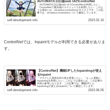
AUTOMATIC1111版web UIのControlNet
「AUTOMATIC1111版web UIでControlNetを利用したい」
「ControlNetで最先端のスケジューラを利用したい」このよ
うな場合には、sd-webui-controlnetがオススメです。この記
事では、sd-webui-controlnetについて解説しています。
self-development.info
2023.02.16
ControlNetでは、Inpaintモデルが利用できる必要がありま
す。
【ControlNet】機能UPしたInpaintingが使え
るInpaint
「マスクした箇所以外の色を変更したい」「もっと柔軟に
Inpaintingを利用したい」このような場合には、この記事の
内容が参考になります。この記事では、機能UPした
Inpaintingが使えるInpaintについて解説しています。
self-development.info
2023.06.05