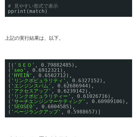
# 見やすい形式で表示
pprint(match)
上記の実行結果は、以下。
[(
'ＳＥＯ'
, 0.79882485),
(
'seo'
, 0.6912321),
(
'HYEIN'
, 0.6502712),
(
'リンクポピュラリティ'
, 0.6327152),
(
'エンジンスパム'
, 0.62686944),
(
'アクセスアップ'
, 0.6239142),
(
'リンクポピュラリティー'
, 0.61026716),
(
'サーチエンジンマーケティング'
, 0.60989106),
(
'SEOSEO'
, 0.6004585),
(
'ページランクアップ'
, 0.5988657)]