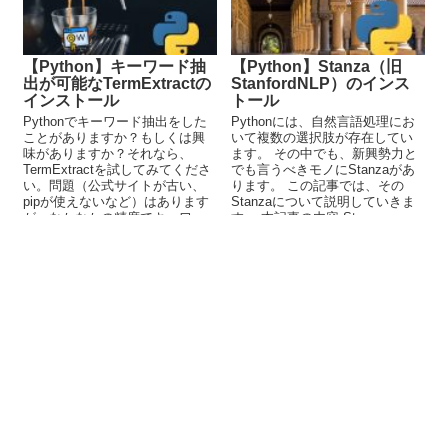
【Python】キーワード抽
【Python】Stanza（旧
出が可能なTermExtractの
StanfordNLP）のインス
インストール
トール
Pythonでキーワード抽出をした
Pythonには、自然言語処理にお
ことがありますか？もしくは興
いて複数の選択肢が存在してい
味がありますか？それなら、
ます。 その中でも、新興勢力と
TermExtractを試してみてくださ
でも言うべきモノにStanzaがあ
い。問題（公式サイトが古い、
ります。 この記事では、その
pipが使えないなど）はあります
Stanzaについて説明していきま
が、なかなかの精度でキーワー
す。 本記事の内容 Stanza...
ド抽出をしてくれます。この記
事では、TermExtractについて解
説しています。