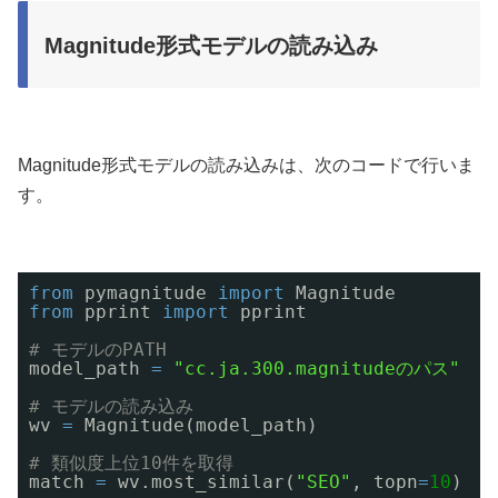
Magnitude形式モデルの読み込み
Magnitude形式モデルの読み込みは、次のコードで行いま
す。
from
pymagnitude 
import
Magnitude
from
pprint 
import
pprint
# モデルのPATH
model_path 
=
"cc.ja.300.magnitudeのパス"
# モデルの読み込み
wv 
=
Magnitude(model_path)
# 類似度上位10件を取得
match 
=
wv.most_similar(
"SEO"
, topn
=
10
)