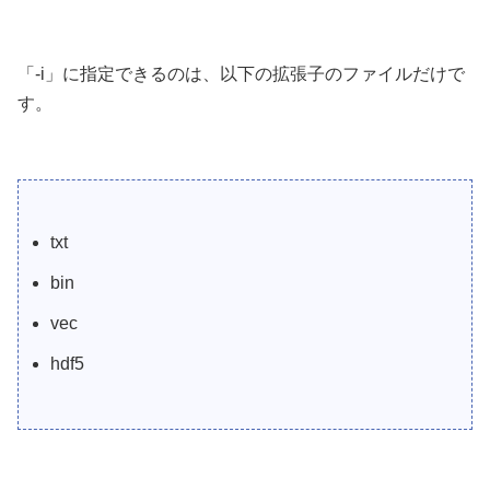
「-i」に指定できるのは、以下の拡張子のファイルだけで
す。
txt
bin
vec
hdf5