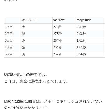
キーワード
fastText
Magnitude
1回目
犬
276秒
3.31秒
2回目
猫
273秒
0.93秒
3回目
魚
264秒
1.01秒
4回目
空
264秒
1.01秒
5回目
海
259秒
0.96秒
約260倍以上の差ですね。
これは、完全に勝負あったでしょう。
Magnitudeの1回目は、メモリにキャッシュされていない
分だけ時間がかかります。