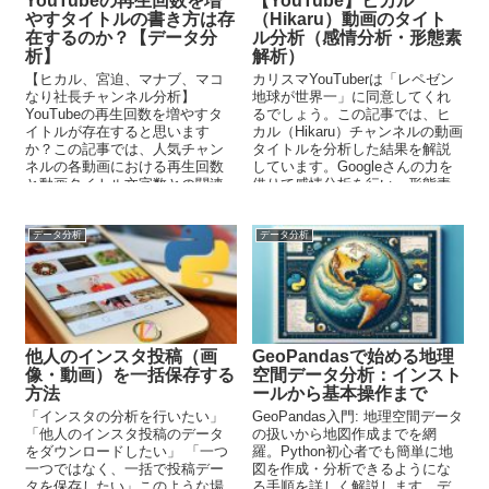
YouTubeの再生回数を増
【YouTube】ヒカル
やすタイトルの書き方は存
（Hikaru）動画のタイト
在するのか？【データ分
ル分析（感情分析・形態素
析】
解析）
【ヒカル、宮迫、マナブ、マコ
カリスマYouTuberは「レペゼン
なり社長チャンネル分析】
地球が世界一」に同意してくれ
YouTubeの再生回数を増やすタ
るでしょう。この記事では、ヒ
イトルが存在すると思います
カル（Hikaru）チャンネルの動画
か？この記事では、人気チャン
タイトルを分析した結果を解説
ネルの各動画における再生回数
しています。Googleさんの力を
と動画タイトル文字数との関連
借りて感情分析を行い、形態素
性を分析しています。エンタメ
解析で稼ぐキーワードを公開し
系とビジネス系では、異なった
ています。
分析結果が出ました。
データ分析
データ分析
他人のインスタ投稿（画
GeoPandasで始める地理
像・動画）を一括保存する
空間データ分析：インスト
方法
ールから基本操作まで
「インスタの分析を行いたい」
GeoPandas入門: 地理空間データ
「他人のインスタ投稿のデータ
の扱いから地図作成までを網
をダウンロードしたい」 「一つ
羅。Python初心者でも簡単に地
一つではなく、一括で投稿デー
図を作成・分析できるようにな
タを保存したい」このような場
る手順を詳しく解説します。デ