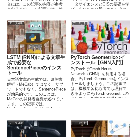
合には、この記事の内容が参考
ータサイエンスとGISの基礎を学
となります。この記事では、他
び、あなたの分析スキルを次の
人のインスタ投稿を一括でダウ
レベルへと引き上げましょう。
ンロードする方法を解説してい
ます。
データ分析
データ分析
LSTM (RNN)による文章生
PyTorch Geometricのイ
成で必要な
ンストール【GNN入門】
SentencePieceのインス
PyTorchでGraph Neural
トール
Network（GNN）を利用する場
合、PyTorch Geometricをインス
日本語文章の生成では、形態素
トールしましょう。この記事で
解析（MeCab）ではなく、サブ
は、機械学習初心者でも理解で
ワードでもなく、SentencePiece
きるようにPyTorch Geometricの
が効果的です。このことは、
インストール方法を解説してい
MeCabの開発者自身が述べてい
ます。
ます。この記事では、
SentencePieceのインストールと
その使い方について解説してい
ます。
データ分析
データ分析