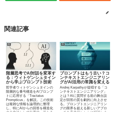
関連記事
AI
AI
階層思考でAI対話を変革す
プロンプトはもう古い？コ
る：ウィトゲンシュタイン
ンテキストエンジニアリン
から学ぶプロンプト技術
グがAI活用の常識を変える
哲学者ウィトゲンシュタインの
Andrej Karpathyが提唱する「コ
階層的な番号構造をAIプロンプ
ンテキストエンジニアリング」
トに応用する「Tractatus
とは？AIに質問する前の舞台設
Prompticus」を解説。この技術
定が回答の質を劇的に向上させ
は複雑な情報を論理的に整理
る。プロンプトエンジニアリン
し、特にAIからの回答を構造化
グの限界を超える新しいアプロ
する方法として効果的。単なる
ーチを具体例とともに解説しま