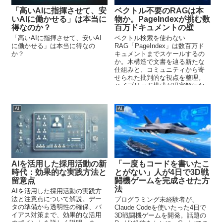
「高いAIに指揮させて、安
ベクトル不要のRAGは本
いAIに働かせる」は本当に
物か。PageIndexが挑む数
得なのか？
百万ドキュメントの壁
「高いAIに指揮させて、安いAI
ベクトル検索を使わない
に働かせる」は本当に得なの
RAG「PageIndex」は数百万ド
か？
キュメントまでスケールするの
か。木構造で文書を辿る新たな
仕組みと、コミュニティから寄
せられた批判的な視点を整理。
ハイブリッド構成が現実解にな
る理由を考えます。
AI
AI
AIを活用した採用活動の新
「一度もコードを書いたこ
時代：効果的な実践方法と
とがない」人が4日で3D戦
留意点
闘機ゲームを完成させた方
法
AIを活用した採用活動の実践方
法と注意点について解説。デー
プログラミング未経験者が、
タの準備から透明性の確保、バ
Claude Codeを使いたった4日で
イアス対策まで、効果的な活用
3D戦闘機ゲームを開発。話題の