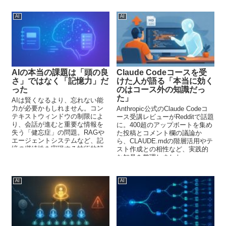
箇条書きを超えた新しいコミュ
す。
ニケーション手法。
AI
AI
AIの本当の課題は「頭の良
Claude Codeコースを受
さ」ではなく「記憶力」だ
けた人が語る「本当に効く
った
のはコース外の知識だっ
た」
AIは賢くなるより、忘れない能
力が必要かもしれません。コン
Anthropic公式のClaude Codeコ
テキストウィンドウの制限によ
ース受講レビューがRedditで話題
り、会話が進むと重要な情報を
に。400超のアップボートを集め
失う「健忘症」の問題。RAGや
た投稿とコメント欄の議論か
エージェントシステムなど、記
ら、CLAUDE.mdの階層活用やテ
憶の継続性を実現する技術的解
スト作成との相性など、実践的
決策と実践的アプローチを解説
な知見を整理しました。
します。
AI
AI