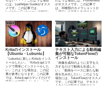
らない・・・」このような場合
のような場合には、Prometheus
には、LuaHelper Guideがオスス
がオススメです。この記事で
メです。この記事では、
は、30種類のカメラショットか
LuaHelper Guideについて解説し
ら選択して画像を生成できる
ています。
Prometheusについて解説してい
ます。
ツール
ツール
Kritaのインストール
テキスト入力による動画編
【Ubuntu・Lubuntu】
集が可能なTokenFlowの
インストール
「Lubuntuに新しいKritaをインス
トールしたい」「Kritaをaptコマ
「画像生成AIのように文字を入
ンドで簡単にインストールした
力するだけで動画も生成した
い」このような場合は、この記
い」「動画をベースに新たな動
事が参考になります。この記事
画を生み出したい」このような
では、Kritaをaptコマンドだけで
場合には、TokenFlowがオススメ
簡単かつ確実にインストールす
です。この記事では、テキスト
る方法を解説しています。
入力だけで動画を編集できる
TokenFlowについて解説していま
す。