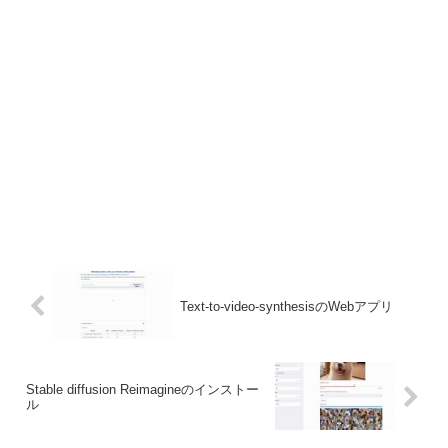
Text-to-video-synthesisのWebアプリ
Stable diffusion Reimagineのインストー
ル