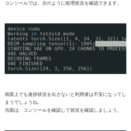
コンソールでは、次のように処理状況を確認できます。
device cuda
Working 
in
txt2vid mode
latents torch.Size([1, 4, 24, 32, 32]) ten
DDIM sampling tensor(1): 100%|████████████
STARTING VAE ON GPU. 24 CHUNKS TO PROCESS
VAE HALVED
DECODING FRAMES
VAE FINISHED
torch.Size([24, 3, 256, 256])
画面上でも進捗状況を出さないと利用者は不安になってし
まうでしょうね。
当面は、コンソールを確認して状況を確認しましょう。