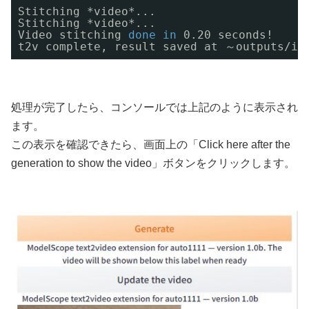
Stitching *video*...
Stitching *video*...
Video stitching 
done
in
0.20 seconds!
t2v complete, result saved at ～outputs
/im
処理が完了したら、コンソールでは上記のように表示され
ます。
この表示を確認できたら、画面上の「Click here after the
generation to show the video」ボタンをクリックします。