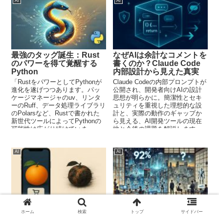
AI
AI
最強のタッグ誕生：Rust
なぜAIは余計なコメントを
のパワーを得て覚醒する
書くのか？Claude Code
Python
内部設計から見えた真実
「RustをパワーとしてPythonが
Claude Codeの内部プロンプトが
進化を遂げつつあります。パッ
公開され、開発者向けAIの設計
ケージマネージャのuv、リンタ
思想が明らかに。簡潔性とセキ
ーのRuff、データ処理ライブラリ
ュリティを重視した理想的な設
のPolarsなど、Rustで書かれた
計と、実際の動作のギャップか
新世代ツールによってPythonの
ら見える、AI開発ツールの現在
可能性は広がり続けていま
地と今後の課題を解説します。
す。」
AI
AI
AI詐欺の最前線：オレンジ
OpenAIの驚異的浸透率
ホーム
検索
トップ
サイドバー
1個で農家が破産する理由
92%、日本企業のAI活用は