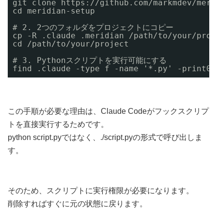
git clone https://github.com/markmdev/meri
cd meridian-setup
# 2. 2つのフォルダをプロジェクトにコピー
cp -R .claude .meridian /path/to/your/proj
cd /path/to/your/project
# 3. Pythonスクリプトを実行可能にする
find .claude -type f -name '*.py' -print0 
この手順が必要な理由は、Claude Codeがフックスクリプ
トを直接実行するためです。
python script.pyではなく、./script.pyの形式で呼び出しま
す。
そのため、スクリプトに実行権限が必要になります。
削除すればすぐに元の状態に戻ります。