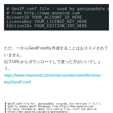
# GeoIP.conf file - used by geoipupdate pr
# from http://www.maxmind.com
AccountID YOUR_ACCOUNT_ID_HERE
LicenseKey YOUR_LICENSE_KEY_HERE
EditionIDs YOUR_EDITION_IDS_HERE
ただ、一からGeoIP.confを作成することはおススメされて
いません。
以下URLからダウンロードして使った方がいいでしょ
う。
https://www.maxmind.com/en/accounts/current/license-
key/GeoIP.conf