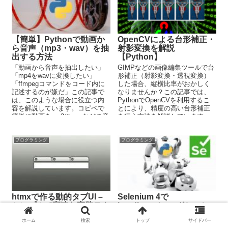
【簡単】Pythonで動画か
OpenCVによる台形補正・
ら音声（mp3・wav）を抽
射影変換を解説
出する方法
【Python】
「動画から音声を抽出したい」
GIMPなどの画像編集ツールで台
「mp4をwavに変換したい」
形補正（射影変換・透視変換）
「ffmpegコマンドをコード内に
した場合、縦横比率がおかしく
記述するのが嫌だ」この記事で
なりませんか？この記事では、
は、このような場合に役立つ内
PythonでOpenCVを利用するこ
容を解説しています。コピペで
とにより、精度の高い台形補正
簡単に動画をmp3やwavなどの音
を行う方法を解説しています。
声に変換することが可能になり
この記事を読めば、撮影をのや
ます。
り直しがなくなるかもしれませ
ん。
プログラミング
プログラミング
htmxで作る動的タブUI –
Selenium 4で
シンプルで高速な実装テク
headless（ヘッドレス）
ニック
に対応する
ホーム
検索
トップ
サイドバー
htmxとPHPを組み合わせて、シ
「Seleniumでheadless（ヘッド