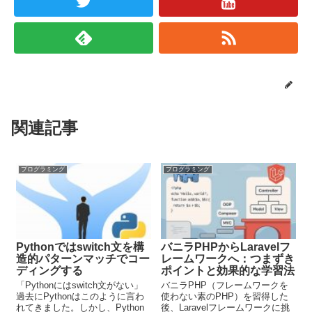
関連記事
プログラミング
プログラミング
Pythonではswitch文を構
バニラPHPからLaravelフ
造的パターンマッチでコー
レームワークへ：つまずき
ディングする
ポイントと効果的な学習法
「Pythonにはswitch文がない」
バニラPHP（フレームワークを
過去にPythonはこのように言わ
使わない素のPHP）を習得した
れてきました。しかし、Python
後、Laravelフレームワークに挑