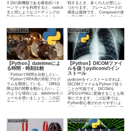
3.10の新機能である構造的パタ
戦するとき、多くの人が壁にぶ
ーンマッチを利用すると、switch
つかります。 フレームワークの
文と同じようなコーディングが
構造は複雑です。 Composerの使
Pythonでも可能になりました。
い方も難しいでしょう。 Artisan
コ...
プログラミング
プログラミング
【Python】datetimeによ
【Python】DICOMファイ
る時間・時刻比較
ルを扱うpydicomのイン
ストール
「Pythonで時間を比較したい」
「PythonでRPA用の常駐プログ
pydicomをインストールすれば、
ラムを開発している」「18時以
DICOMファイルをPythonで扱う
降は別の関数を動かしたい」こ
ことが可能です。DICOMを
のような場合には、datetimeモジ
JPEGやPNGに変換することも簡
ュールを使いましょう。この記
単にできます。 この記事では、
事では、datetimeを使って時間・
Python初心者がわかりやすいよ
時刻比較する方法を解説してい
うに、pydicomについて解説して
ます。
います。
プログラミング
プログラミング