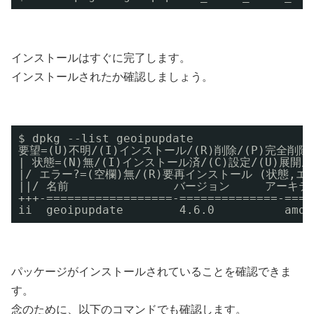
インストールはすぐに完了します。
インストールされたか確認しましょう。
$ dpkg --list geoipupdate
要望=(U)不明/(I)インストール/(R)削除/(P)完全削除
| 状態=(N)無/(I)インストール済/(C)設定/(U)展開
|/ エラー?=(空欄)無/(R)要再インストール (状態,
||/ 名前               バージョン     アーキ
+++-==================-==============-====
ii  geoipupdate        4.6.0          amd6
パッケージがインストールされていることを確認できま
す。
念のために、以下のコマンドでも確認します。