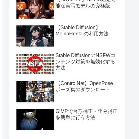
能な実写モデルの究極版
【Stable Diffusion】
MeinaHentaiの利用方法
Stable DiffusionのNSFWコ
ンテンツ対策を無効化する
方法
【ControlNet】OpenPose
ポーズ集のダウンロード
GIMPで台形補正・歪み補正
を簡単に行う方法