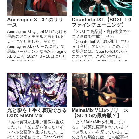
Animagine XL 3.1のリリ
CounterfeitXL【SDXL 1.0
ース
ファインチューニング】
Animagine XLは、SDXLにおける
「SDXLで高品質・高解像度のア
最高のアニメモデルと言われる
ニメ画像を生成したい」
ようになりました。そんな
「Counterfeit-V3.0を利用してい
Animagine XLシリーズにおいて
る（利用していた）」このよう
最新バージョンとなるAnimagine
な場合には、CounterfeitXLがオ
XL 3.1が、2024年3月18日にリリ
ススメです。この記事では、
ースされました。
SDXL 1.0ベースのCounterfeitXL
について解説しています。
画像生成
画像生成
光と影を上手く表現できる
MeinaMix V11のリリース
Dark Sushi Mix
【SD 1.5の最終版？】
「光の表現が上手い画像を生成
「よくMeinaMixを利用してい
したい」「光と影を使ったハイ
る」「頻繁に更新されているア
レベルな画像を生成したい」こ
ニメ系モデルを探している」こ
のような場合には、Dark Sushi
のような場合には、この記事の