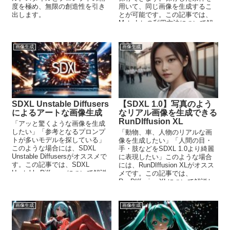
度を極め、無限の創造性を引き
用いて、同じ画像を生成するこ
出します。
とが可能です。この記事では、
Metadataの利用方法について解
説しています。
画像生成
画像生成
SDXL Unstable Diffusers
【SDXL 1.0】写真のよう
によるアートな画像生成
なリアル画像を生成できる
RunDIffusion XL
「アッと驚くような画像を生成
したい」「参考となるプロンプ
「動物、車、人物のリアルな画
トが多いモデルを探している」
像を生成したい」「人間の目・
このような場合には、SDXL
手・肢などをSDXL 1.0より綺麗
Unstable Diffusersがオススメで
に表現したい」このような場合
す。この記事では、SDXL
には、RunDIffusion XLがオスス
Unstable Diffusersについて解説
メです。この記事では、
しています。
RunDIffusion XLについて解説し
ています。
画像生成
画像生成