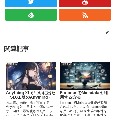
関連記事
画像生成
画像生成
Anything XLがついに出た
FooocusでMetadataを利
（SDXL版のAnything）
用する方法
高品質な画像生成を実現する
FooocusでMetadata機能が追加
Anything XL: 日本と中国のユー
されました。このMetadata機能
ザー向けに最適化されたAIモデ
を用いれば、画像生成の条件を
ル。スタイルとプロンプトの精
保存できます。保存した条件を