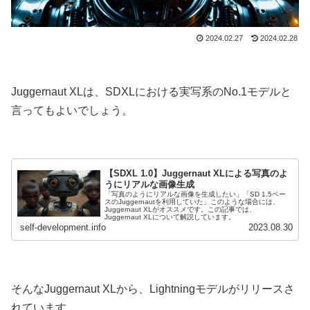
2024.02.27
2024.02.28
Juggernaut XLは、SDXLにおける実写系のNo.1モデルと
言ってもよいでしょう。
【SDXL 1.0】Juggernaut XLによる写真のよ
うにリアルな画像生成
「写真のようにリアルな画像を生成したい」「SD 1.5ベー
スのJuggernautを利用していた」このような場合には、
Juggernaut XLがオススメです。この記事では、
Juggernaut XLについて解説しています。
self-development.info
2023.08.30
そんなJuggernaut XLから、Lightningモデルがリリースさ
れています。