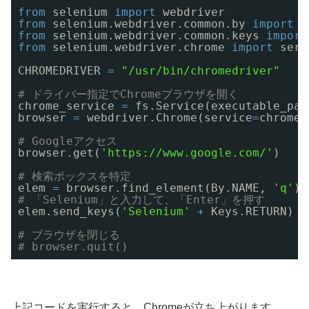
from
selenium 
import
webdriver
from
selenium.webdriver.common.by 
import
B
from
selenium.webdriver.common.keys 
import
from
selenium.webdriver.chrome 
import
serv
CHROMEDRIVER 
=
"/usr/bin/chromedriver"
# ドライバー指定でChromeブラウザを開く
chrome_service 
=
fs.Service(executable_pat
browser 
=
webdriver.Chrome(service
=
chrome_
# Googleアクセス
browser.get(
'https://www.google.com/'
)
# 検索ボックスを特定
elem 
=
browser.find_element(By.NAME, 
'q'
)
# 「Selenium」と入力して、「Enter」を押す
elem.send_keys(
'Selenium'
+
Keys.RETURN)
# ブラウザを閉じる
# browser.quit()
上記コードを実行すると、Chromeが立ち上がります。