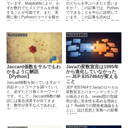
ています。Matplotlibにより、わ
のどちらを学ぶべきだと思いま
ずか数行でヒストグラムを作成
すか？」この記事では、Python
することが可能です。また、実
でできることを中心に説明して
際に動くPythonのコードを載せ
います。この記事を読めば、
ているため、コピペでヒストグ
Pythonを使うべきところ、PHP
ラムを作成可能です。
を使うべきところを使い分ける
ことが可能です。
プログラミング
プログラミング
Jaccard係数をサルでもわ
Javaの変数宣言は1995年
かるように解説
から進化していなかった
【Python】
― JEP 8357464が変える
こと
Jaccard係数を知っていますか？
共起ネットワークを調べていく
JEP 8357464でJavaのローカル
と、必ずたどり着くキーワード
変数宣言とパターンマッチング
です。そして、Jaccard係数の解
が統合される。sealed型の型緩
説には集合演算子が出てきま
和が逆に安全性を高める理由と
す。数学が苦手な人であれば、
は？ Redditでの開発者議論をも
避けてしまいたくなるかもしれ
とに、設計思想と実務への影響
ません。この記事では、そんな
を解説。
Jaccard係数をサルでもわかるよ
うに解説しています。
プログラミング
プログラミング