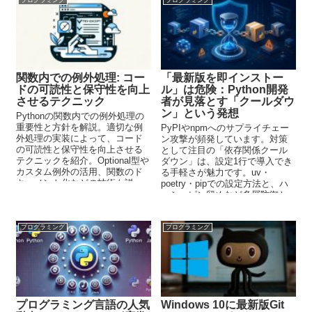
関数内での例外処理: コー
「最新版を即インストー
ドの可読性と保守性を向上
ル」は危険：Python開発
させるテクニック
者が見落とす「クールダウ
ン」という発想
Pythonの関数内での例外処理の
重要性と方針を解説。適切な例
PyPIやnpmへのサプライチェー
外処理の実装によって、コード
ン攻撃が頻発しています。対策
の可読性と保守性を向上させる
として注目の「依存関係クール
テクニックを紹介。Optional型や
ダウン」は、設定1行で導入でき
カスタム例外の活用、関数のド
る手軽さが魅力です。uv・
キュメント化などの技術も説
poetry・pipでの設定方法と、ハ
明。
ッシュピン留めなど多層防御と
の組み合わせ方を整理しまし
た。
プログラミング
プログラミング
プログラミング言語の人気
Windows 10に最新版Git