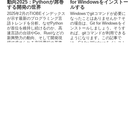
動向2025：Pythonが席巻
for Windowsをインストー
する開発の世界
ルする
2025年2月のTIOBEインデックス
Windowsでgitコマンドが必要に
が示す最新のプログラミング言
なったことはありませんか？そ
語トレンドを分析。なぜPython
の場合は、Git for Windowsをイ
が首位を維持し続けるのか、高
ンストールしましょう。そうす
速言語の台頭やGo、Rustなどの
れば、gitコマンドが利用できる
新興勢力の動向、そして開発現
ようになります。この記事で
場で求められる言語選択の基準
は、Git for Windowsをインスト
を解説します。
ールする方法を解説していま
す。