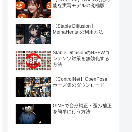
能な実写モデルの究極版
【Stable Diffusion】
MeinaHentaiの利用方法
Stable DiffusionのNSFWコ
ンテンツ対策を無効化する
方法
【ControlNet】OpenPose
ポーズ集のダウンロード
GIMPで台形補正・歪み補正
を簡単に行う方法