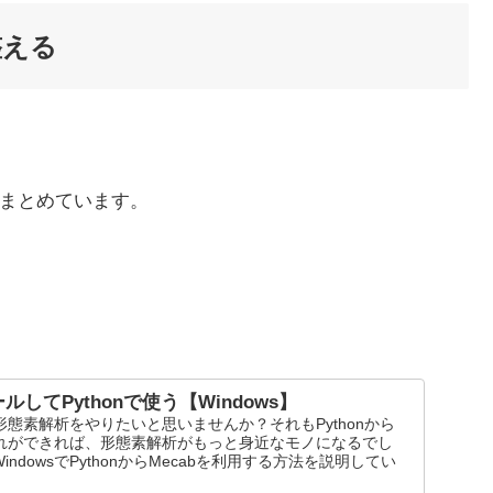
整える
もまとめています。
ルしてPythonで使う【Windows】
で形態素解析をやりたいと思いませんか？それもPythonから
それができれば、形態素解析がもっと身近なモノになるでし
ndowsでPythonからMecabを利用する方法を説明してい