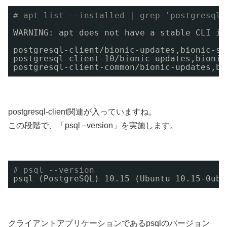
# apt list --installed | grep 'postgresql'
WARNING: apt does not have a stable CLI in
postgresql-client
/bionic-updates
,bionic-s
postgresql-client-10
/bionic-updates
,bioni
postgresql-client-common
/bionic-updates
,b
postgresql-client関連が入っていますね。
この段階で、「psql –version」を実施します。
# psql --version
psql (PostgreSQL) 10.15 (Ubuntu 10.15-0ubu
クライアントアプリケーションであるpsqlのバージョン