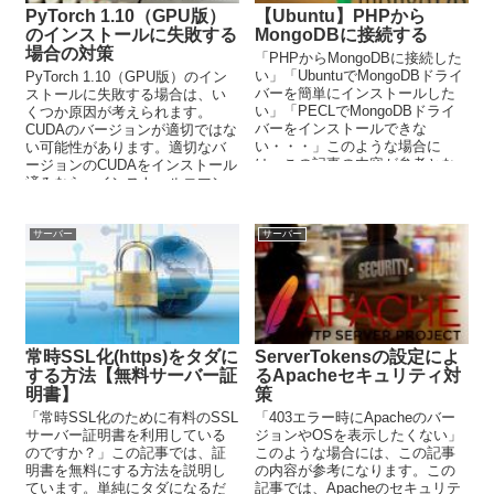
PyTorch 1.10（GPU版）
【Ubuntu】PHPから
のインストールに失敗する
MongoDBに接続する
場合の対策
「PHPからMongoDBに接続した
い」「UbuntuでMongoDBドライ
PyTorch 1.10（GPU版）のイン
バーを簡単にインストールした
ストールに失敗する場合は、い
い」「PECLでMongoDBドライ
くつか原因が考えられます。
バーをインストールできな
CUDAのバージョンが適切ではな
い・・・」このような場合に
い可能性があります。適切なバ
は、この記事の内容が参考とな
ージョンのCUDAをインストール
ります。
済みなら、インストールコマン
ドに原因がある可能性が高いで
す。
サーバー
サーバー
常時SSL化(https)をタダに
ServerTokensの設定によ
する方法【無料サーバー証
るApacheセキュリティ対
明書】
策
「常時SSL化のために有料のSSL
「403エラー時にApacheのバー
サーバー証明書を利用している
ジョンやOSを表示したくない」
のですか？」この記事では、証
このような場合には、この記事
明書を無料にする方法を説明し
の内容が参考になります。この
ています。単純にタダになるだ
記事では、Apacheのセキュリテ