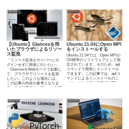
サーバー
サーバー
【Ubuntu】Glancesを用
Ubuntu 21.04にOpen MPI
いたブラウザによるリソー
をインストールする
ス監視
Ubuntu 21.04では、Open MPIが
OS標準のソフトウェアとして指
「リソース監視をサーバーにロ
定されています。そのため、apt
グインせずに簡単に行いたい」
コマンドで簡単にインストール
「GlancesをWebモードで起動し
できます。この記事では、aptコ
て、ブラウザでリソースを監視
マンドによるインストールのこ
したい」このような場合には、
とや、それに伴う注意点に関し
この記事の内容が参考となりま
て説明しています。
す。この記事では、Glancesを用
いたブラウザによるリソース監
視を解説しています。
サーバー
サーバー