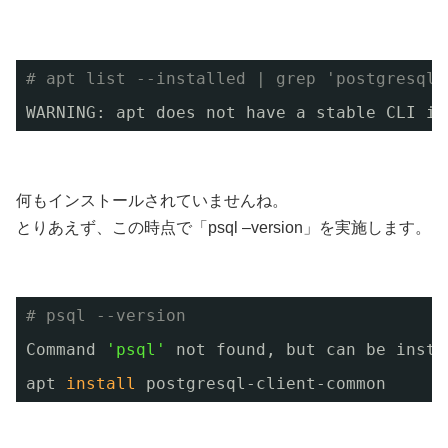
# apt list --installed | grep 'postgresql'
WARNING: apt does not have a stable CLI in
何もインストールされていませんね。
とりあえず、この時点で「psql –version」を実施します。
# psql --version
Command 
'psql'
not found, but can be insta
apt 
install
postgresql-client-common