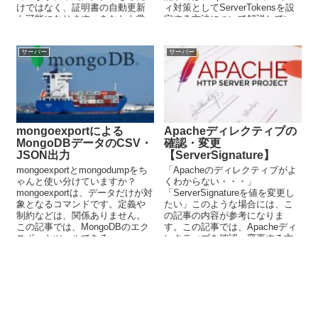
けではなく、証明書の自動更新
ィ対策としてServerTokensを設
も可能になります。あなたも常
定する方法について解説してい
時SSL化を無料で実現しません
ます。
か？
サーバー
サーバー
mongoexportによる
Apacheディレクティブの
MongoDBデータのCSV・
確認・変更
JSON出力
【ServerSignature】
mongoexportとmongodumpをち
「Apacheのディレクティブがよ
ゃんと使い分けていますか？
くわからない・・・」
mongoexportは、データだけが対
「ServerSignatureを値を変更し
象となるコマンドです。定義や
たい」このような場合には、こ
制約などは、関係ありません。
の記事の内容が参考になりま
この記事では、MongoDBのエク
す。この記事では、Apacheディ
スポートツールである
レクティブを確認・変更する方
mongoexportを解説しています。
法を解説しています。