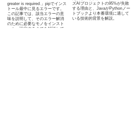
ズAIプロジェクトの95%が失敗
greater is required.」pipでインス
する理由と、JavaがPythonノー
トール最中に見るエラーです。
トブックより本番環境に適して
この記事では、該当エラーの意
いる技術的背景を解説。
味を説明して、そのエラー解消
のために必要なモノをインスト
ール・設定するまでを解説して
います。