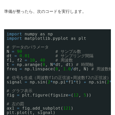
準備が整ったら、次のコードを実行します。
import
numpy as np
import
matplotlib.pyplot as plt
# データのパラメータ
N 
=
90
# サンプル数
dt 
=
0.01
# サンプリング間隔
f1, f2 
=
10
, 
40
# 周波数
t 
=
np.arange(
0
, N
*
dt, dt) 
# 時間軸
freq 
=
np.linspace(
0
, 
1.0
/
dt, N) 
# 周波数軸
# 信号を生成（周波数f1の正弦波+周波数f2の正弦波）
signal 
=
np.sin(
2
*
np.pi
*
f1
*
t) 
+
np.sin(
2
*
n
# グラフ表示
fig 
=
plt.figure(figsize
=
(
12
, 
5
))
# 左の図
ax1 
=
fig.add_subplot(
121
)
plt.plot(t, signal)