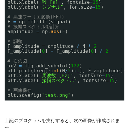
plt.xlabel(
"秒 [s]"
, fontsize
=
15
)
plt.ylabel(
"シグナル"
, fontsize
=
15
)
# 高速フーリエ変換(FFT)
F 
=
np.fft.fft(signal)
# 振幅スペクトルを計算
amplitude 
=
np.
abs
(F)
# 調整
F_amplitude 
=
amplitude 
/
N 
*
2
F_amplitude[
0
] 
=
F_amplitude[
0
] 
/
2
# 右の図
ax2 
=
fig.add_subplot(
122
)
plt.plot(freq[:
int
(N
/
2
)
+
1
], F_amplitude[:
i
plt.xlabel(
"周波数 [Hz]"
, fontsize
=
15
)
plt.ylabel(
"振幅スペクトル"
, fontsize
=
15
)
# 画像保存
plt.savefig(
"test.png"
)
上記のプログラムを実行すると、次の画像が作成されま
す。