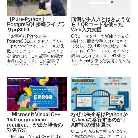
【Pure-Python】
面倒な手入力とはさような
PostgreSQL接続ライブラ
ら！QRコードを使った
リpg8000
Web入力支援
「お手軽にPythonから
QRコードを使ったWeb入力支援
PostgreSQLにアクセスしたい」
機能で、面倒な手入力とはさよ
「psycopg2のインストールが失
うなら。長いURLや複雑なテキ
敗してしまう・・・」このよう
ストも、QRコードのスキャンで
な場合には、この記事の内容が
簡単に入力できます。HTMLと
参考になります。この記事で
JavaScriptを使った実装方法や活
は、100％Pythonで書かれた
用シーンを解説。
pg8000について解説していま
す。
プログラミング
プログラミング
「Microsoft Visual C++
なぜ成長企業はPythonか
14.0 or greater is
らJavaに移行するのか：
required.」が出た場合の
AI時代の技術選択
対処方法
Oracle AI Worldで明らかになっ
た衝撃の事実。エンタープライ
「Microsoft Visual C++ 14.0 or