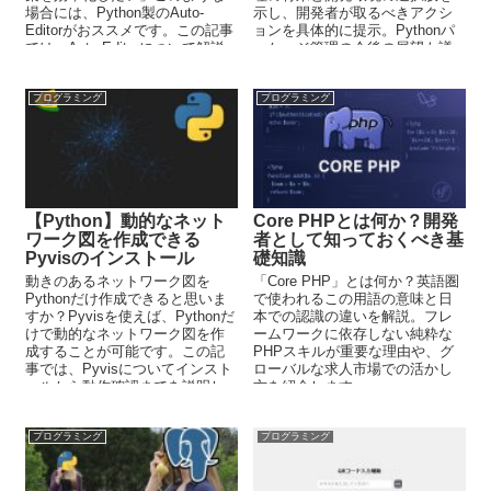
場合には、Python製のAuto-
示し、開発者が取るべきアクシ
Editorがおススメです。この記事
ョンを具体的に提示。Pythonパ
では、Auto-Editorについて解説
ッケージ管理の今後の展望も議
しています。
論。
プログラミング
プログラミング
【Python】動的なネット
Core PHPとは何か？開発
ワーク図を作成できる
者として知っておくべき基
Pyvisのインストール
礎知識
動きのあるネットワーク図を
「Core PHP」とは何か？英語圏
Pythonだけ作成できると思いま
で使われるこの用語の意味と日
すか？Pyvisを使えば、Pythonだ
本での認識の違いを解説。フレ
けで動的なネットワーク図を作
ームワークに依存しない純粋な
成することが可能です。この記
PHPスキルが重要な理由や、グ
事では、Pyvisについてインスト
ローバルな求人市場での活かし
ールから動作確認までを説明し
方を紹介します。
ています。
プログラミング
プログラミング