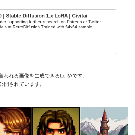
.0 | Stable Diffusion 1.x LoRA | Civitai
sider supporting further research on Patreon or Twitter
ls at RetroDiffusion Trained with 64x64 sample...
ト絵と言われる画像を生成できるLoRAです。
が公開されています。