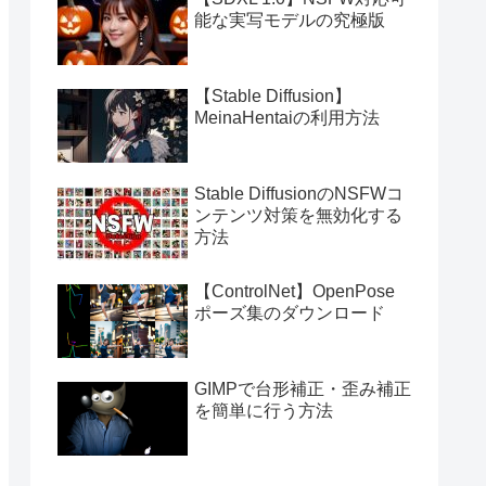
能な実写モデルの究極版
【Stable Diffusion】
MeinaHentaiの利用方法
Stable DiffusionのNSFWコ
ンテンツ対策を無効化する
方法
【ControlNet】OpenPose
ポーズ集のダウンロード
GIMPで台形補正・歪み補正
を簡単に行う方法