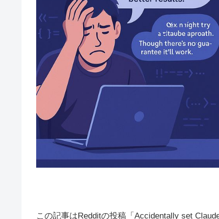
この記事はRedditの投稿「Accidentally set Clau