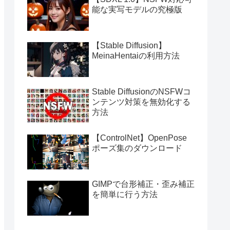
能な実写モデルの究極版
【Stable Diffusion】
MeinaHentaiの利用方法
Stable DiffusionのNSFWコ
ンテンツ対策を無効化する
方法
【ControlNet】OpenPose
ポーズ集のダウンロード
GIMPで台形補正・歪み補正
を簡単に行う方法