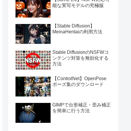
能な実写モデルの究極版
【Stable Diffusion】
MeinaHentaiの利用方法
Stable DiffusionのNSFWコ
ンテンツ対策を無効化する
方法
【ControlNet】OpenPose
ポーズ集のダウンロード
GIMPで台形補正・歪み補正
を簡単に行う方法