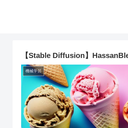
【Stable Diffusion】Hassa
機械学習