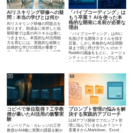
AIリスキリング研修への疑
「バイブコーディング」は
問：本当の学びとは何か
もう卒業？ AIを使った本
格的な開発に名前が必要な
AIリスキリング研修の問題点を
理由
探ります。助成金に依存した短
期研修では真のAIスキルは身に
「バイブコーディング」はAIに
つきません。本質的なAI活用能
丸投げする開発スタイルを指す
力を育むには、実践的な経験と
言葉。しかし本格的なAI活用開
自律的な学びの環境が重要で
発まで同じ呼び方でいいのか？
す。企業が取り組むべき人材育
Redditの議論をもとに、エージェ
成の方向性を考察します。
ンティックコーディングなど新
たな呼称の可能性を探ります。
AI
AI
コピペで単位取得？工学教
プロンプト管理の悩みを解
授が暴いたAI活用の衝撃実
決する実践的アプローチ
験
LLMアプリ開発でプロンプト管
理に悩んでいませんか？コード
インペリアル・カレッジの工学
直書きからMarkdown、Excel、
教授がAI4種に実際の課題を解か