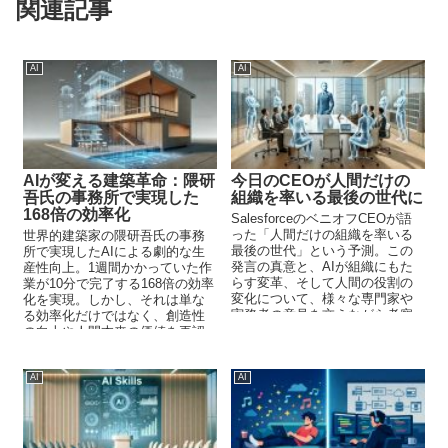
関連記事
AI
AI
AIが変える建築革命：隈研
今日のCEOが人間だけの
吾氏の事務所で実現した
組織を率いる最後の世代に
168倍の効率化
SalesforceのベニオフCEOが語
った「人間だけの組織を率いる
世界的建築家の隈研吾氏の事務
最後の世代」という予測。この
所で実現したAIによる劇的な生
発言の真意と、AIが組織にもた
産性向上。1週間かかっていた作
らす変革、そして人間の役割の
業が10分で完了する168倍の効率
変化について、様々な専門家や
化を実現。しかし、それは単な
実務者の意見を交えながら考察
る効率化だけではなく、創造性
します。企業と従業員の未来像
の向上や人間本来の価値を再認
に迫ります。
識するきっかけとなっていま
す。
AI
AI