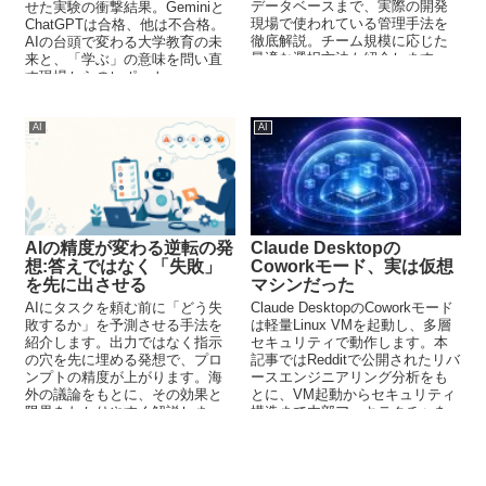
データベースまで、実際の開発
せた実験の衝撃結果。Geminiと
現場で使われている管理手法を
ChatGPTは合格、他は不合格。
徹底解説。チーム規模に応じた
AIの台頭で変わる大学教育の未
最適な選択方法も紹介します。
来と、「学ぶ」の意味を問い直
す現場からのレポート。
AI
AI
AIの精度が変わる逆転の発
Claude Desktopの
想:答えではなく「失敗」
Coworkモード、実は仮想
を先に出させる
マシンだった
AIにタスクを頼む前に「どう失
Claude DesktopのCoworkモード
敗するか」を予測させる手法を
は軽量Linux VMを起動し、多層
紹介します。出力ではなく指示
セキュリティで動作します。本
の穴を先に埋める発想で、プロ
記事ではRedditで公開されたリバ
ンプトの精度が上がります。海
ースエンジニアリング分析をも
外の議論をもとに、その効果と
とに、VM起動からセキュリティ
限界をわかりやすく解説しま
構造まで内部アーキテクチャを
す。
詳しく解説します。