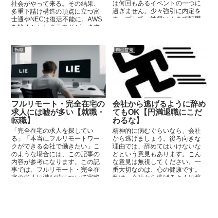
は何回もあるイベントの一つに
社会がやって来る。その結果、
過ぎません。少々強引に内定を
多重下請け構造の頂点に立つ富
キープして、納得いくまで転職
士通やNECは復活不能に。AWS
活動をやる方法をこの記事では
を始めとしたクラウドが、ます
説明しています。
ます浸透して日本のIT業界を健
全化する。
転職
自己啓発
フルリモート・完全在宅の
会社から逃げるように辞め
求人には嘘が多い【就職・
てもOK【円満退職にこだ
転職】
わるな】
「完全在宅の求人を探してい
精神的に病むぐらいなら、会社
る」「本当にフルリモートワー
から逃げましょう。後ろ向きな
クができる会社で働きたい」こ
理由では、辞めてはいけないな
のような場合には、この記事の
どという意見もあります。こん
内容が参考になります。この記
な意見は無視してください。一
事では、フルリモート・完全在
番大切なのは、心の健康です。
宅の求人に潜む嘘について実際
私は、会社から逃げるように辞
の経験やデータをもとに解説し
めています。そして、それが結
ています。
果的に良かったのです。