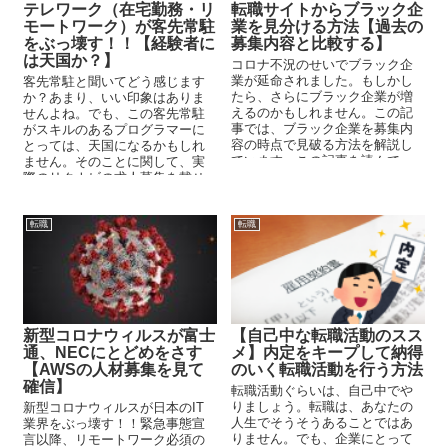
テレワーク（在宅勤務・リ
転職サイトからブラック企
モートワーク）が客先常駐
業を見分ける方法【過去の
をぶっ壊す！！【経験者に
募集内容と比較する】
は天国か？】
コロナ不況のせいでブラック企
業が延命されました。もしかし
客先常駐と聞いてどう感じます
たら、さらにブラック企業が増
か？あまり、いい印象はありま
えるのかもしれません。この記
せんよね。でも、この客先常駐
事では、ブラック企業を募集内
がスキルのあるプログラマーに
容の時点で見破る方法を解説し
とっては、天国になるかもしれ
ています。この記事を読んで、
ません。そのことに関して、実
転職サイトに掲載されているブ
際のリクナビの求人募集を載せ
ラック企業を見極めてくださ
て解説しています。ベテランの
い。
プログラマーにとっては、今後
の活躍できる場所ができたと思
転職
転職
います。
新型コロナウィルスが富士
【自己中な転職活動のスス
通、NECにとどめをさす
メ】内定をキープして納得
【AWSの人材募集を見て
のいく転職活動を行う方法
確信】
転職活動ぐらいは、自己中でや
りましょう。転職は、あなたの
新型コロナウィルスが日本のIT
人生でそうそうあることではあ
業界をぶっ壊す！！緊急事態宣
りません。でも、企業にとって
言以降、リモートワーク必須の