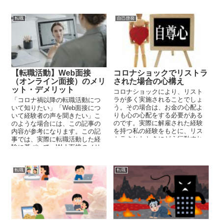
転職
自己啓発
【転職活動】Web面接
コロナショックでリストラ
（オンライン面接）のメリ
された場合の心構え
ット・デメリット
コロナショックにより、リスト
ラが多く実施されることでしょ
「コロナ禍以降の転職活動につ
う。その場合は、お金の心配よ
いて知りたい」「Web面接につ
りも心の心配をする必要がある
いて経験者の声を聞きたい」こ
のです。実際に解雇された経験
のような場合には、この記事の
を持つ私の経験をもとに、リス
内容が参考になります。この記
トラされたときにどう行動すれ
事では、実際に転職活動した経
ばよいのかを説明します。
験に基づいて、Web面接のメリ
ット・デメリットについて解説
しています。
転職
転職