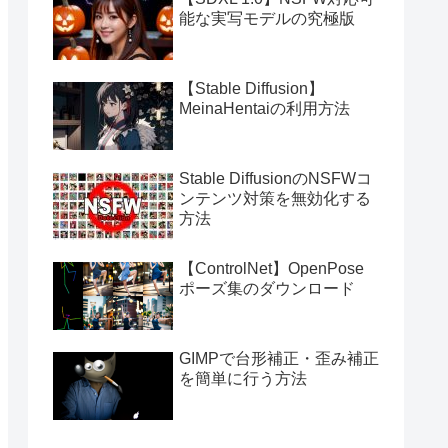
能な実写モデルの究極版
【Stable Diffusion】
MeinaHentaiの利用方法
Stable DiffusionのNSFWコ
ンテンツ対策を無効化する
方法
【ControlNet】OpenPose
ポーズ集のダウンロード
GIMPで台形補正・歪み補正
を簡単に行う方法