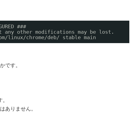
GURED ###
t any other modifications may be lost.
om/linux/chrome/deb/ stable main
かです。
す。
はありません。