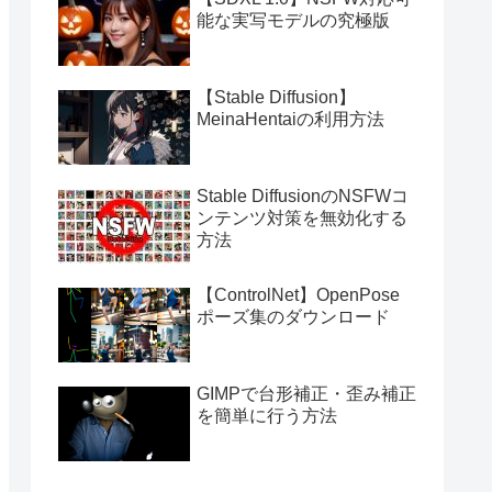
能な実写モデルの究極版
【Stable Diffusion】
MeinaHentaiの利用方法
Stable DiffusionのNSFWコ
ンテンツ対策を無効化する
方法
【ControlNet】OpenPose
ポーズ集のダウンロード
GIMPで台形補正・歪み補正
を簡単に行う方法