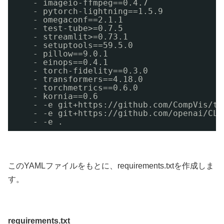
- imageio-ffmpeg==0.4.7 
- pytorch-lightning==1.5.9 
- omegaconf==2.1.1 
- test-tube>=0.7.5 
- streamlit>=0.73.1 
- setuptools==59.5.0 
- pillow==9.0.1 
- einops==0.4.1 
- torch-fidelity==0.3.0 
- transformers==4.18.0 
- torchmetrics==0.6.0 
- kornia==0.6 
- -e git+https://github.com/CompVis/ta
- -e git+https://github.com/openai/CLI
- -e .
このYAMLファイルをもとに、requirements.txtを作成しま
す。
requirements.txt