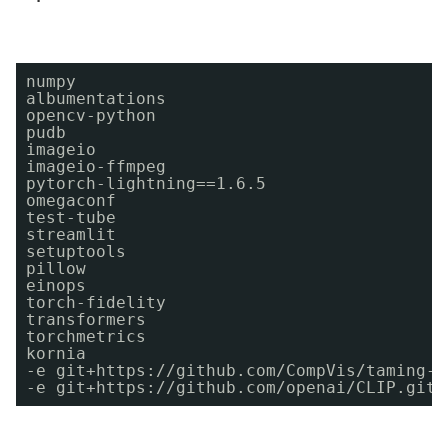
numpy 
albumentations 
opencv-python 
pudb 
imageio 
imageio-ffmpeg 
pytorch-lightning==1.6.5
omegaconf 
test-tube 
streamlit 
setuptools 
pillow 
einops 
torch-fidelity 
transformers 
torchmetrics 
kornia
-e git+https://github.com/CompVis/taming-t
-e git+https://github.com/openai/CLIP.git@