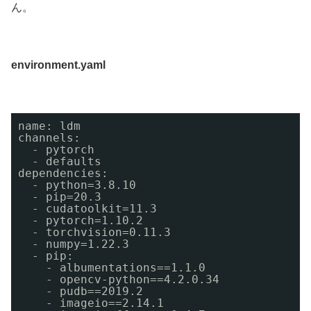
ん。
environment.yaml
name: ldm 
channels: 
- pytorch 
- defaults 
dependencies: 
- python=3.8.10 
- pip=20.3 
- cudatoolkit=11.3 
- pytorch=1.10.2 
- torchvision=0.11.3 
- numpy=1.22.3 
- pip: 
- albumentations==1.1.0 
- opencv-python==4.2.0.34 
- pudb==2019.2 
- imageio==2.14.1 