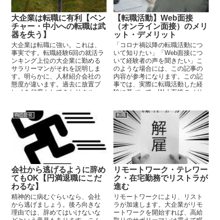
大企業は転職に有利【ベン
【転職活動】Web面接
チャー・中小への転職は武
（オンライン面接）のメリ
器を失う】
ット・デメリット
大企業は転職に強い。これは、
「コロナ禍以降の転職活動につ
事実です。転職経験6回の就活ラ
いて知りたい」「Web面接につ
ンキング上位の大企業に勤める
いて経験者の声を聞きたい」こ
サラリーマンがそれを説明しま
のような場合には、この記事の
す。明らかに、人材紹介会社の
内容が参考になります。この記
態度が違います。過去に放置プ
事では、実際に転職活動した経
レイを何度もしてきたリクルー
験に基づいて、Web面接のメリ
トエージェントが、わざわざス
ット・デメリットについて解説
カウトメールを送ってきまし
しています。
た。
自己啓発
転職
会社から逃げるように辞め
リモートワーク・テレワー
てもOK【円満退職にこだ
ク・在宅勤務でリストラが
わるな】
進む
精神的に病むぐらいなら、会社
リモートワークにより、リスト
から逃げましょう。後ろ向きな
ラが加速します。大企業がリモ
理由では、辞めてはいけないな
ートワークを開始すれば、高給