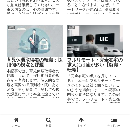
どという意見もあります。こん
取りのサボリーマンは震えて眠
な意見は無視してください。一
ることになります。なぜ、リモ
番大切なのは、心の健康です。
ートワークが進めば、高給取り
私は、会社から逃げるように辞
のサボリーマンがリストラされ
めています。そして、それが結
るのか？その理由を説明してい
果的に良かったのです。
ます。
転職
転職
育児休暇取得者の転職：採
フルリモート・完全在宅の
用側の視点と課題
求人には嘘が多い【就職・
転職】
本記事では、育児休暇取得者の
転職について、採用担当者の視
「完全在宅の求人を探してい
点から考察します。個人的な立
る」「本当にフルリモートワー
場と実際の採用判断の間にある
クができる会社で働きたい」こ
矛盾、主な懸念点、そして今後
のような場合には、この記事の
の課題について率直に論じてい
内容が参考になります。この記
ます。育児と仕事の両立、企業
事では、フルリモート・完全在
のリスク管理、公平な採用プロ
宅の求人に潜む嘘について実際
セスの重要性を探ります。
の経験やデータをもとに解説し
ています。
ホーム
検索
トップ
サイドバー