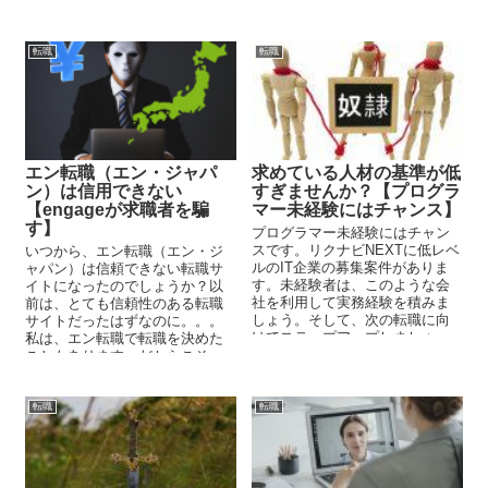
転職
転職
エン転職（エン・ジャパ
求めている人材の基準が低
ン）は信用できない
すぎませんか？【プログラ
【engageが求職者を騙
マー未経験にはチャンス】
す】
プログラマー未経験にはチャン
スです。リクナビNEXTに低レベ
いつから、エン転職（エン・ジ
ルのIT企業の募集案件がありま
ャパン）は信頼できない転職サ
す。未経験者は、このような会
イトになったのでしょうか？以
社を利用して実務経験を積みま
前は、とても信頼性のある転職
しょう。そして、次の転職に向
サイトだったはずなのに。。。
けてステップアップしましょ
私は、エン転職で転職を決めた
う。
こともあります。だからこそ、
余計に今のエン転職が残念でな
りません。
転職
転職