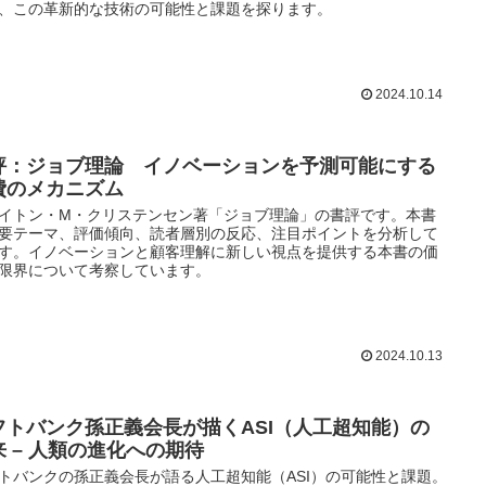
、この革新的な技術の可能性と課題を探ります。
2024.10.14
評：ジョブ理論 イノベーションを予測可能にする
費のメカニズム
イトン・M・クリステンセン著「ジョブ理論」の書評です。本書
要テーマ、評価傾向、読者層別の反応、注目ポイントを分析して
す。イノベーションと顧客理解に新しい視点を提供する本書の価
限界について考察しています。
2024.10.13
フトバンク孫正義会長が描くASI（人工超知能）の
来 – 人類の進化への期待
トバンクの孫正義会長が語る人工超知能（ASI）の可能性と課題。