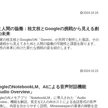
2024.10.16
Iと人間の協働：桂文枝とGoogleの挑戦から見える創
の未来
家の桂文枝とGoogleのAI「Gemini」が共同で創作した落語。その
過程から見えてきたAIと人間の協働の可能性と課題を探ります。
性の未来に向けた新たな挑戦の姿を紹介します。
2024.10.15
ogleのNotebookLM、AIによる音声対話機能
udio Overview」
ogleのAIメモアプリ「NotebookLM」に導入された「Audio
erview」機能を解説。長文を2人のAIホストによる会話形式の音声
換し、内容を分かりやすく説明。Minesweeperの著者の体験を交