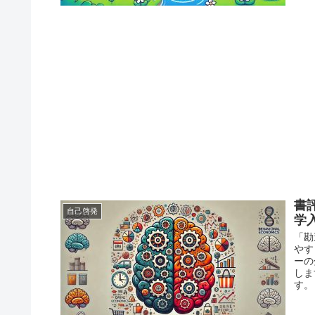
書
自己啓発
学
「勘
やす
ーの
しま
す。