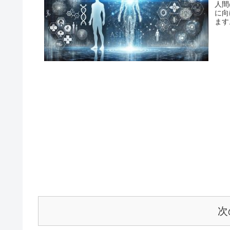
人間
に向
ます
次