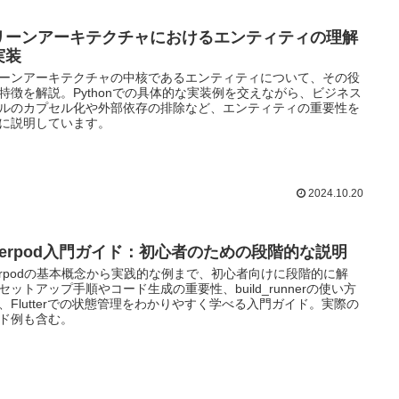
リーンアーキテクチャにおけるエンティティの理解
実装
ーンアーキテクチャの中核であるエンティティについて、その役
特徴を解説。Pythonでの具体的な実装例を交えながら、ビジネス
ルのカプセル化や外部依存の排除など、エンティティの重要性を
に説明しています。
2024.10.20
iverpod入門ガイド：初心者のための段階的な説明
verpodの基本概念から実践的な例まで、初心者向けに段階的に解
セットアップ手順やコード生成の重要性、build_runnerの使い方
、Flutterでの状態管理をわかりやすく学べる入門ガイド。実際の
ド例も含む。