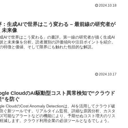
2024.10.18
評：生成AIで世界はこう変わる – 最前線の研究者が
く未来像
成AIで世界はこう変わる」の書評。第一線の研究者が描く生成AI
状と未来像を分析。読者層別の評価傾向や注目ポイントを紹介。
の特徴と価値、そして限界にも触れた包括的な解説。
2024.10.17
ogle CloudのAI駆動型コスト異常検知で”クラウド
産”を防ぐ
gle CloudのCost Anomaly Detectionは、AIを活用してクラウド破
防ぐ新ツールです。リアルタイム監視、詳細な原因分析、カスタ
ズ可能なアラートなどの機能により、予期せぬコスト増大のリス
軽減します。クラウド利用企業の必須ツールとなるでしょう。