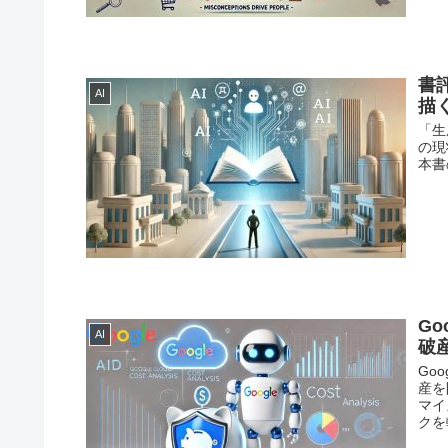
書
AI
描
「生
の現
本書
Go
AI
破
Goo
産を
マイ
クを