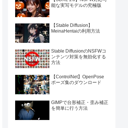
能な実写モデルの究極版
【Stable Diffusion】
MeinaHentaiの利用方法
Stable DiffusionのNSFWコ
ンテンツ対策を無効化する
方法
【ControlNet】OpenPose
ポーズ集のダウンロード
GIMPで台形補正・歪み補正
を簡単に行う方法