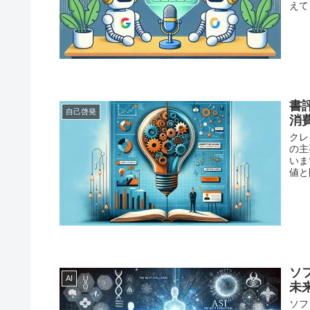
えて
書
自己啓発
消
クレ
の主
いま
値と
ソ
AI
未
ソフ