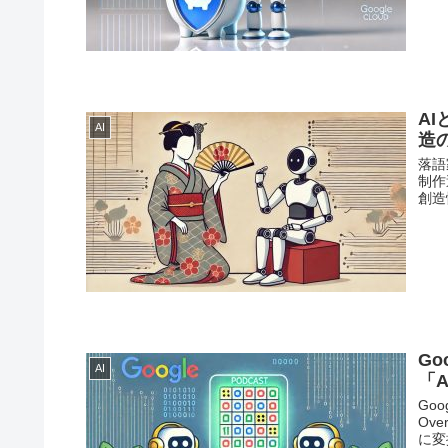
A
AI
造
落語
制作
創造
Go
AI
「A
Go
Ov
に変