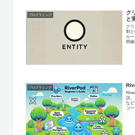
ク
プログラミング
と
クリ
割と
ルー
明確
R
プログラミング
Ri
説。
など
コー