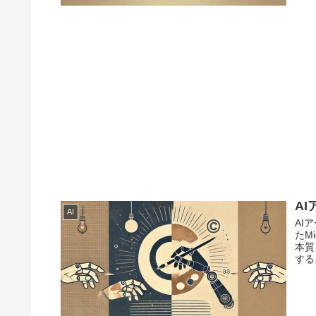
A
AI
AI
たM
本質
する