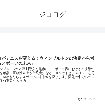
ジコログ
AIがテニスを変える：ウィンブルドンの決定から考
るスポーツの未来」
ンブルドンのAI審判導入を起点に、スポーツ界におけるAI技術の
を考察。正確性向上や伝統喪失など、メリットとデメリットを分
、AIがもたらすスポーツの未来像を探ります。変化の中でバラン
保つ重要性も指摘。
2024.10.11