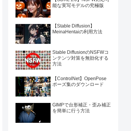
能な実写モデルの究極版
【Stable Diffusion】
MeinaHentaiの利用方法
Stable DiffusionのNSFWコ
ンテンツ対策を無効化する
方法
【ControlNet】OpenPose
ポーズ集のダウンロード
GIMPで台形補正・歪み補正
を簡単に行う方法