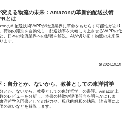
Iが変える物流の未来：Amazonの革新的配送技術
PRとは
azonのAI配送技術VAPRが物流業界に革命をもたらす可能性があり
。荷物の識別を自動化し、配送効率を大幅に向上させるVAPRの仕
と、日本の物流業界への影響を解説。AIが切り拓く物流の未来像
ります。
2024.10.10
評：自分とか、ないから。教養としての東洋哲学
分とか、ないから。教養としての東洋哲学」の書評。Amazon上
数のレビューを分析し、本書の特徴や評価傾向を明らかにしま
東洋哲学入門書としての魅力や、現代的解釈の効果、読者層によ
価の違いなどを解説します。