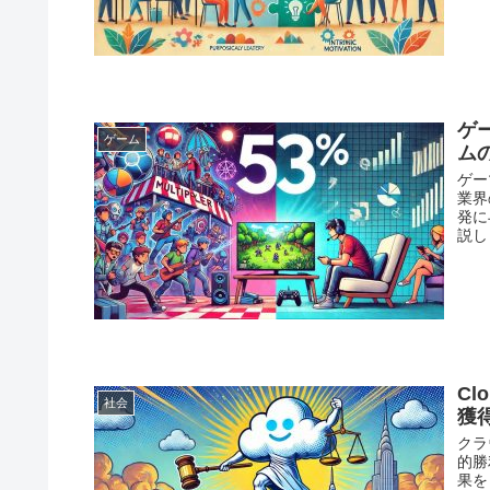
ゲ
ゲーム
ム
ゲー
業界
発に
説し
Cl
社会
獲
クラ
的勝
果を