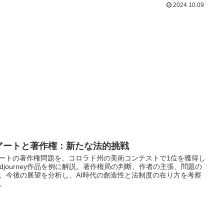
2024.10.09
Iアートと著作権：新たな法的挑戦
アートの著作権問題を、コロラド州の美術コンテストで1位を獲得し
idjourney作品を例に解説。著作権局の判断、作者の主張、問題の
、今後の展望を分析し、AI時代の創造性と法制度の在り方を考察
。