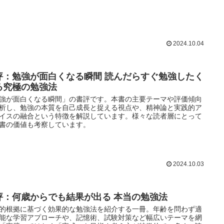
2024.10.04
評：勉強が面白くなる瞬間 読んだらすぐ勉強したく
る究極の勉強法
強が面白くなる瞬間」の書評です。本書の主要テーマや評価傾向
析し、勉強の本質を自己成長と捉える視点や、精神論と実践的ア
イスの融合という特徴を解説しています。様々な読者層にとって
書の価値も考察しています。
2024.10.03
評：何歳からでも結果が出る 本当の勉強法
的根拠に基づく効果的な勉強法を紹介する一冊。年齢を問わず適
能な学習アプローチや、記憶術、試験対策など幅広いテーマを網