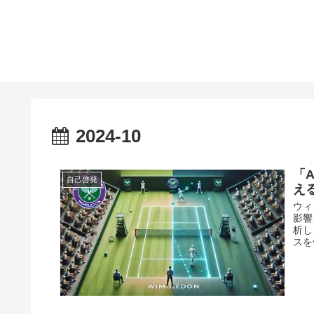
2024-10
「
自己啓発
え
ウィ
影響
析し
スを