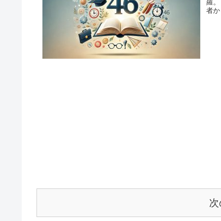
羅。
者か
次