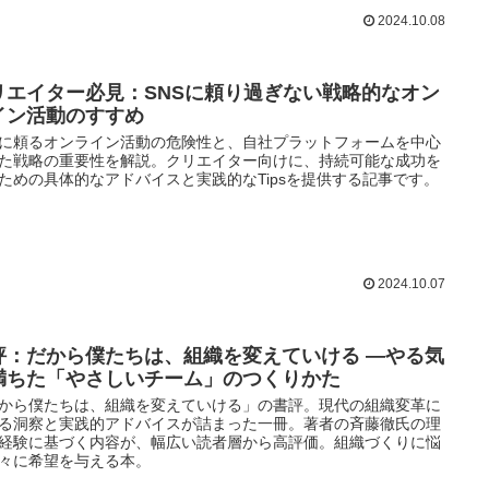
2024.10.08
リエイター必見：SNSに頼り過ぎない戦略的なオン
イン活動のすすめ
Sに頼るオンライン活動の危険性と、自社プラットフォームを中心
た戦略の重要性を解説。クリエイター向けに、持続可能な成功を
ための具体的なアドバイスと実践的なTipsを提供する記事です。
2024.10.07
評：だから僕たちは、組織を変えていける —やる気
満ちた「やさしいチーム」のつくりかた
から僕たちは、組織を変えていける」の書評。現代の組織変革に
る洞察と実践的アドバイスが詰まった一冊。著者の斉藤徹氏の理
経験に基づく内容が、幅広い読者層から高評価。組織づくりに悩
々に希望を与える本。