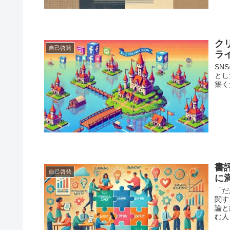
ク
自己啓発
ラ
SN
とし
築く
書
自己啓発
に
「だ
関す
論と
む人