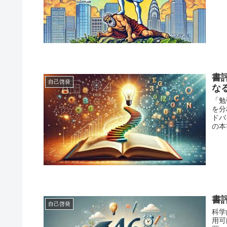
書
自己啓発
な
「勉
を分
ドバ
の本
書
自己啓発
科学
用可