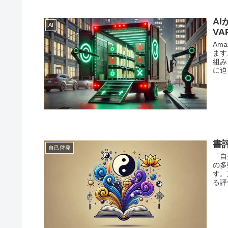
A
AI
VA
Am
ます
組み
に迫
書
自己啓発
「自
の多
す。
る評