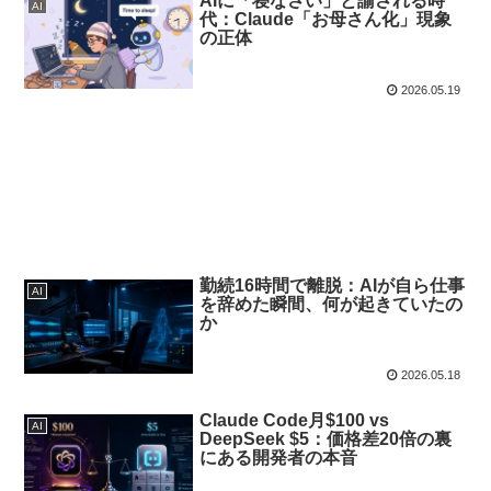
AIに「寝なさい」と諭される時
AI
代：Claude「お母さん化」現象
の正体
2026.05.19
勤続16時間で離脱：AIが自ら仕事
AI
を辞めた瞬間、何が起きていたの
か
2026.05.18
Claude Code月$100 vs
AI
DeepSeek $5：価格差20倍の裏
にある開発者の本音