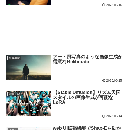
2023.06.16
アート風写真のような画像生成が
画像生成
得意なReliberate
2023.06.15
【Stable Diffusion】リズム天国
画像生成
スタイルの画像生成が可能な
LoRA
2023.06.14
web UI拡張機能でShap-Eを動か
ツール